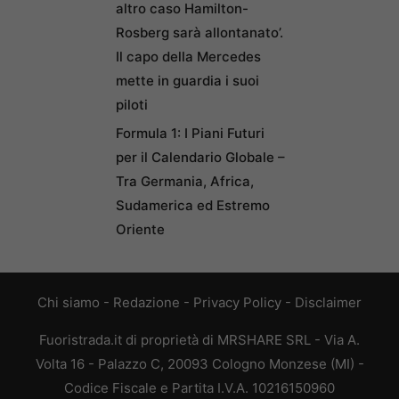
altro caso Hamilton-
Rosberg sarà allontanato’.
Il capo della Mercedes
mette in guardia i suoi
piloti
Formula 1: I Piani Futuri
per il Calendario Globale –
Tra Germania, Africa,
Sudamerica ed Estremo
Oriente
Chi siamo
-
Redazione
-
Privacy Policy
-
Disclaimer
Fuoristrada.it di proprietà di MRSHARE SRL - Via A.
Volta 16 - Palazzo C, 20093 Cologno Monzese (MI) -
Codice Fiscale e Partita I.V.A. 10216150960