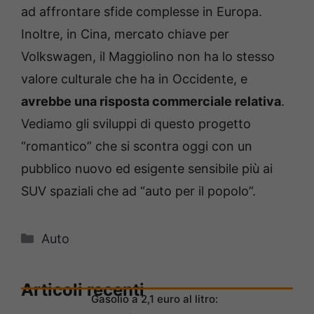
ad affrontare sfide complesse in Europa.
Inoltre, in Cina, mercato chiave per
Volkswagen, il Maggiolino non ha lo stesso
valore culturale che ha in Occidente, e
avrebbe una risposta commerciale relativa
.
Vediamo gli sviluppi di questo progetto
“romantico” che si scontra oggi con un
pubblico nuovo ed esigente sensibile più ai
SUV spaziali che ad “auto per il popolo”.
Categorie
Auto
Articoli recenti
Gasolio a 2,1 euro al litro: