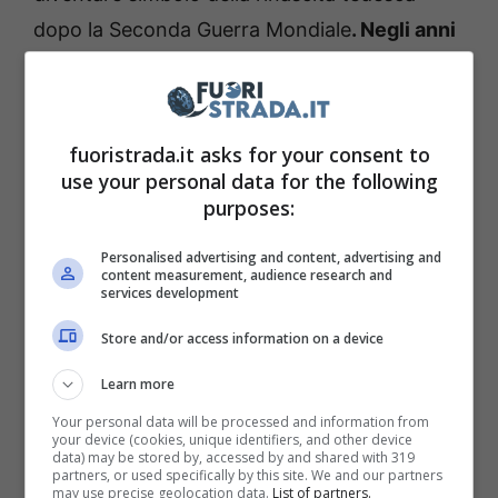
dopo la Seconda Guerra Mondiale
. Negli anni
’60 e ’70 il Maggiolino diventa l’auto degli
hippie
,
simbolo iconico nella cinematografia
americana.
fuoristrada.it asks for your consent to
use your personal data for the following
Il ritorno dell’iconico
purposes:
Maggiolino VQ
Personalised advertising and content, advertising and
content measurement, audience research and
services development
Nel 1994 debutta la Concept One al Salone di
Store and/or access information on a device
Detroit, prima reinterpretazione del
Maggiolino moderno, con tanto di vaso
Learn more
portafiori sul cruscotto e i fanali simili a
Your personal data will be processed and information from
your device (cookies, unique identifiers, and other device
enormi occhi. Il ritorno sulle strade fu un
data) may be stored by, accessed by and shared with 319
partners, or used specifically by this site. We and our partners
successo. Nel 2011 arriva anche la seconda
may use precise geolocation data.
List of partners.