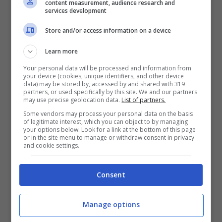
conducente, che si trova rialzato sopra al
content measurement, audience research and
services development
motore, in modo da garantire a chi è al
Store and/or access information on a device
volante una visibilità di gran lunga migliore
rispetto alla norma.
La Italdesign Columbus è
Learn more
spinta da un motore BMW V12 da 5 litri, per
Your personal data will be processed and information from
your device (cookies, unique identifiers, and other device
una potenza massima di ben 300 cavalli
, il
data) may be stored by, accessed by and shared with 319
partners, or used specifically by this site. We and our partners
che significa che anche le prestazioni erano
may use precise geolocation data.
List of partners.
di primo livello. Il motore era posizionato
Some vendors may process your personal data on the basis
of legitimate interest, which you can object to by managing
trasversalmente al centro, in modo da
your options below. Look for a link at the bottom of this page
or in the site menu to manage or withdraw consent in privacy
garantire l’ottimale distribuzione dei pesi.
and cookie settings.
Consent
Manage options