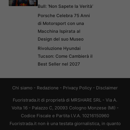
Bull: ‘Non Sapete la Verità’
Porsche Celebra 75 Anni
di Motorsport con una
Macchina Ispirata al
Design del suo Museo
Rivoluzione Hyundai
Tucson: Come Cambierà il
Best Seller nel 2027
Chi siamo
-
Redazione
-
Privacy Policy
-
Disclaimer
Fuoristrada.it di proprietà di MRSHARE SRL - Via A.
Volta 16 - Palazzo C, 20093 Cologno Monzese (MI) -
Codice Fiscale e Partita I.V.A. 10216150960
Fuoristrada.it non è una testata giornalistica, in quanto