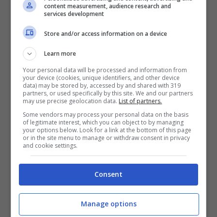
content measurement, audience research and
services development
marce e a un differenziale E-diff, permette un
distribuzione della potenza alle ruote
Store and/or access information on a device
posteriori da sogno, per un piacere di guida
Learn more
estremo. L’auto rimane incollata a terra in
Your personal data will be processed and information from
curva, avendo una agilità clamorosa. Il nuovo
your device (cookies, unique identifiers, and other device
data) may be stored by, accessed by and shared with 319
sistema ESP, con modalità selezionabili come
partners, or used specifically by this site. We and our partners
may use precise geolocation data.
List of partners.
“Track” e “Wet”, assicura che la
Vanquish
Some vendors may process your personal data on the basis
of legitimate interest, which you can object to by managing
Volante sia perfetta su ogni superfice.
Il
your options below. Look for a link at the bottom of this page
or in the site menu to manage or withdraw consent in privacy
tetto retrattile può essere aperto in soli 14
and cookie settings.
secondi e chiuso in 16, anche mentre l’auto è
in movimento fino a 50 km/h. L’isolamento
Consent
termico è impeccabile.
Manage options