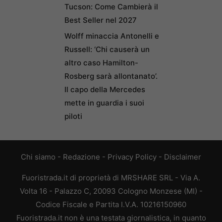
Tucson: Come Cambierà il
Best Seller nel 2027
Wolff minaccia Antonelli e
Russell: ‘Chi causerà un
altro caso Hamilton-
Rosberg sarà allontanato’.
Il capo della Mercedes
mette in guardia i suoi
piloti
Chi siamo
-
Redazione
-
Privacy Policy
-
Disclaimer
Fuoristrada.it di proprietà di MRSHARE SRL - Via A.
Volta 16 - Palazzo C, 20093 Cologno Monzese (MI) -
Codice Fiscale e Partita I.V.A. 10216150960
Fuoristrada.it non è una testata giornalistica, in quanto