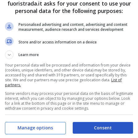
 celebre
Lamborghini
LM002 della saga Rocky.
fuoristrada.it asks for your consent to use your
personal data for the following purposes:
a splendida Ferrari di Stallone che ora è
o a tante altre aste di supercar è sicuramente più
Personalised advertising and content, advertising and content
measurement, audience research and services development
n è quello di un’utilitaria, ma chi può vantare
te pensare a questo acquisto.
Store and/or access information on a device
Learn more
Sylvester Stallone è in vendita
Your personal data will be processed and information from your device
(cookies, unique identifiers, and other device data) may be stored by,
accessed by and shared with 319 partners, or used specifically by this
 brand
Ferrari
e possiede diverse auto del
site. We and our partners may use precise geolocation data.
List of
partners.
cui è stato avvistato più volte. Tuttavia,
la casa
Some vendors may process your personal data on the basis of legitimate
ere all’asta la 365 GTC/4 del 1972, che l’attore
interest, which you can object to by managing your options below. Look
for a link at the bottom of this page or in the site menu to manage or
econda mano. Si trattò della prima sportiva, della
withdraw consent in privacy and cookie settings.
ne riuscì ad acquistare, una volta acquisita
 Salone di Ginevra del 1971, sono state prodotte
Manage options
Consent
ate ai mercati degli USA e del Canada. Rimpiazzò