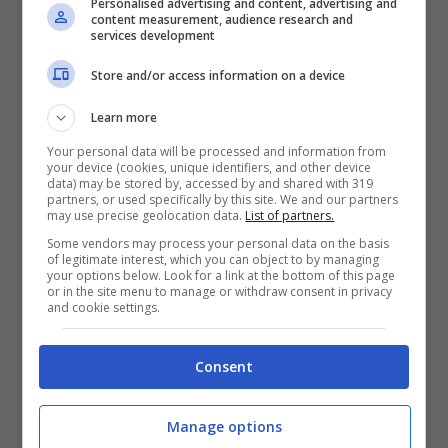
In vendita la Lancia di
Personalised advertising and content, advertising and
content measurement, audience research and
services development
Carlos Sainz
Store and/or access information on a device
La Lancia, sponsorizzata dalla Repsol, nelle
Learn more
mani dello spagnolo fu un flop. Tra
Your personal data will be processed and information from
performance sottotono, problemi tecnici ed
your device (cookies, unique identifiers, and other device
data) may be stored by, accessed by and shared with 319
incidenti spettacolari, la storia d’amore tra la
partners, or used specifically by this site. We and our partners
may use precise geolocation data.
List of partners.
Lancia e Sainz durò poco. Sainz ottenne solo
Some vendors may process your personal data on the basis
of legitimate interest, which you can object to by managing
un secondo posto dietro a Biasion in Grecia,
your options below. Look for a link at the bottom of this page
or in the site menu to manage or withdraw consent in privacy
quale miglior risultato in stagione. Il team
and cookie settings.
Jolly Club fece una pessima figura.
Nel
biennio successivo il Matador firmò con la
Consent
Subaru
, sfiorando il Mondiale.
Suo figlio ha
ricevuto in dote una Ferrari spettacolare.
Manage options