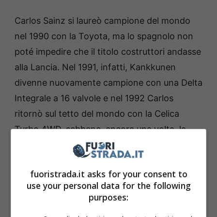
Carlos Sainz si laureò campione del mondo
nel 1990 con la Toyota, ma lo spagnolo non
poté impedire che il titolo costruttori andasse
alla Lancia. Nel 1991, infatti, Kankkunen
divenne nuovamente campione con una Delta
Integrale a 16 valvole e nel 1992 Carlos
ritornò sul tetto del mondo con la Celica
Turbo 4WD, sebbene, ancora una volta, la
Lancia era diventata campione costruttori.
Nel 1993 il madrileno prese la decisione di
fuoristrada.it asks for your consent to
correre per
la Lancia perché sarebbe dovuta
use your personal data for the following
essere l’accoppiata migliore in pista.
purposes: