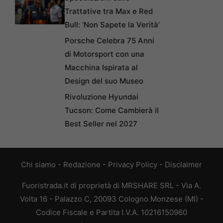
Trattative tra Max e Red
Bull: ‘Non Sapete la Verità’
Porsche Celebra 75 Anni
di Motorsport con una
Macchina Ispirata al
Design del suo Museo
Rivoluzione Hyundai
Tucson: Come Cambierà il
Best Seller nel 2027
Chi siamo
-
Redazione
-
Privacy Policy
-
Disclaimer
Fuoristrada.it di proprietà di MRSHARE SRL - Via A.
Volta 16 - Palazzo C, 20093 Cologno Monzese (MI) -
Codice Fiscale e Partita I.V.A. 10216150960