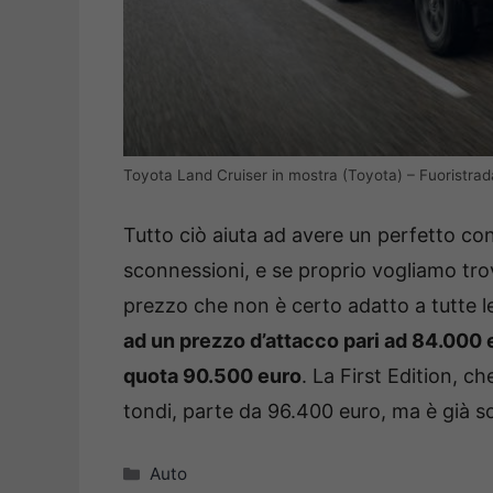
Toyota Land Cruiser in mostra (Toyota) – Fuoristrada
Tutto ciò aiuta ad avere un perfetto co
sconnessioni, e se proprio vogliamo trov
prezzo che non è certo adatto a tutte le
ad un prezzo d’attacco pari ad 84.000
quota 90.500 euro
. La First Edition, ch
tondi, parte da 96.400 euro, ma è già s
Categorie
Auto