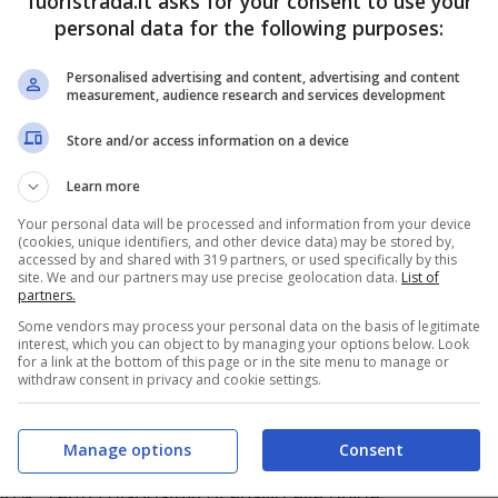
fuoristrada.it asks for your consent to use your
he di marce ridotte. Dunque, la Toyota Land
personal data for the following purposes:
 stile da fuoristrada duro e puro, sia sul fronte
do un’occhiata agli esterni,
l’aspetto è davvero
Personalised advertising and content, advertising and content
measurement, audience research and services development
 bassa nella portiera anteriore
, in modo da
Store and/or access information on a device
rate sono più verticali rispetto al passato, mentre
ortiere.
Learn more
Your personal data will be processed and information from your device
(cookies, unique identifiers, and other device data) may be stored by,
 perfetta in ogni situazione
accessed by and shared with 319 partners, or used specifically by this
site. We and our partners may use precise geolocation data.
List of
partners.
er sono composti da più parti, i fari sono a
Some vendors may process your personal data on the basis of legitimate
interest, which you can object to by managing your options below. Look
a seconda di quello che è l’allestimento che si
for a link at the bottom of this page or in the site menu to manage or
withdraw consent in privacy and cookie settings.
da tra cui scegliere tra asfalto e quelli più
sultato delle prove svolte è davvero notevole
. Il
Manage options
Consent
ad un telaio a longheroni e traverse, con una
%. Tanti i dispositivi di ausilio alla guida