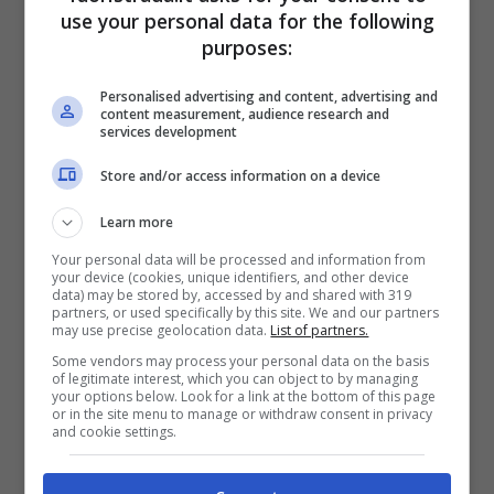
battere il record di velocità e per questo la
use your personal data for the following
sua forma doveva essere il più aerodinamica
purposes:
possibile. L’idea migliore fu quella di creare
Personalised advertising and content, advertising and
una carrozzeria che fosse il più stretta
content measurement, audience research and
services development
possibile. E ci sono riusciti, perché con soli
Store and/or access information on a device
18,5 pollici (47 cm) nel suo punto più largo,
riesce proprio perfettamente a far entrare un
Learn more
pilota. Per questo motivo non solo è stata
Your personal data will be processed and information from
your device (cookies, unique identifiers, and other device
chiamata Razor Blade, lama di rasoio, ma è
data) may be stored by, accessed by and shared with 319
partners, or used specifically by this site. We and our partners
anche considerata l’auto da corsa più stretta
may use precise geolocation data.
List of partners.
mai realizzata.
Some vendors may process your personal data on the basis
of legitimate interest, which you can object to by managing
your options below. Look for a link at the bottom of this page
or in the site menu to manage or withdraw consent in privacy
and cookie settings.