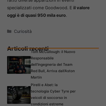
fatto diverse apparizioni in eventi
specializzati come Goodwood. E
il valore
oggi è di quasi 950 mila euro
.
Categorie
Curiosità
Articoli recenti
Tom McCullough: il Nuovo
Responsabile
dell’Ingegneria del Team
Red Bull, Arriva dall’Aston
Martin
Pirelli e Abet: la
tecnologia Cyber Tyre per
veicoli di soccorso in
condizioni estreme