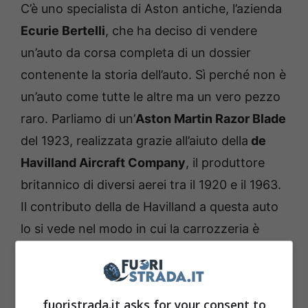
C’è uno specialista di Aston antiche, l’azienda
Ecurie Bertelli
, che ha deciso di vendere
un’auto da corsa completa di un dossier
contenente la storia dell’auto. Sì perché non è
un’auto come tutte le altre ma un vero pezzo
raro. Parliamo di un’
Aston Martin Razor Blade
del 1923, realizzata grazie all’aiuto della
de
Havilland Aircraft Company
, il produttore
britannico di diversi aerei tra il 1920 e il 1963.
Il contributo della de Havilland a questa auto
lo si vede nel modo in cui la carrozzeria è
stata modellata e costruita.
Infatti questa macchina era destinata a
fuoristrada.it asks for your consent to