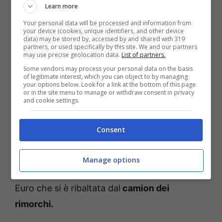
Learn more
Your personal data will be processed and information from
your device (cookies, unique identifiers, and other device
data) may be stored by, accessed by and shared with 319
partners, or used specifically by this site. We and our partners
Lamborghini Diablo (Instagram – fuoristrada.it)
may use precise geolocation data.
List of partners.
Some vendors may process your personal data on the basis
Il picco di velocità che può raggiungere è di
of legitimate interest, which you can object to by managing
your options below. Look for a link at the bottom of this page
325 km/h,
con l’accelerazione che le
or in the site menu to manage or withdraw consent in privacy
and cookie settings.
permette così di passare da 0 a 100 km/h in
soli 5,2 secondi. Dunque nessuno vorrebbe
Consent
che accadesse nulla a un’auto del genere, ma
supercar.fails,
nota pagina su Instagram, ha
Manage options
immortalato una
Diablo
da circa 300 mila
Euro che si è ribaltata dal
camion dei
rimorchi.