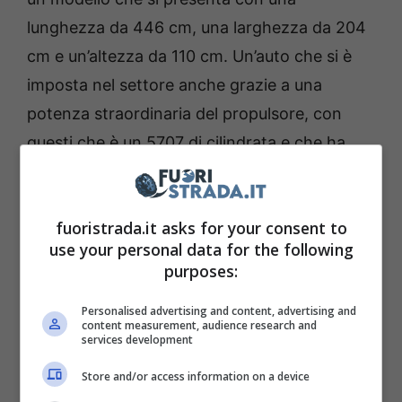
lunghezza da 446 cm, una larghezza da 204
cm e un’altezza da 110 cm. Un’auto che si è
imposta nel settore anche grazie a una
potenza straordinaria del propulsore, con
questi che è un 5707 di cilindrata e che ha
modo di erogare un massimo di 492 cavalli.
fuoristrada.it asks for your consent to
use your personal data for the following
purposes:
Personalised advertising and content, advertising and
content measurement, audience research and
services development
Store and/or access information on a device