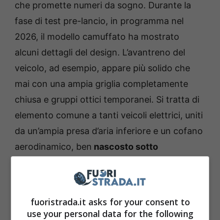
che promette numeri da sogno. Durante la
fase di test pre-lancio, in programma nel
2026, il modello camuffato ha mostrato
alcuni dettagli del design. L’avantreno del
veicolo, ad esempio, appare più solido che
mai con una ampia griglia completamente
chiusa e gruppi ottici temporanei. Si tratta di
elemento comune a tanti veicoli elettrici, uniti
da un’ampia presa d’aria inferiore e un cofano
aerodinamico, ben
nascosto sotto
un’imbottitura massiccia.
Gli specialisti del
brand della Stella a tre punte
sono stati bravi
a non mostrare tutte le carte.
fuoristrada.it asks for your consent to
use your personal data for the following