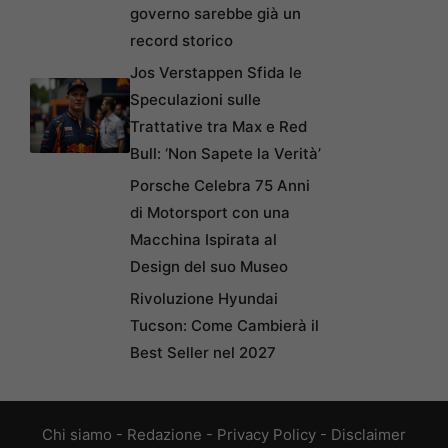
governo sarebbe già un
record storico
Jos Verstappen Sfida le
Speculazioni sulle
Trattative tra Max e Red
Bull: ‘Non Sapete la Verità’
Porsche Celebra 75 Anni
di Motorsport con una
Macchina Ispirata al
Design del suo Museo
Rivoluzione Hyundai
Tucson: Come Cambierà il
Best Seller nel 2027
Chi siamo
-
Redazione
-
Privacy Policy
-
Disclaimer