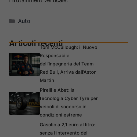
infotainment verticale.
Categorie
Auto
Articoli recenti
Tom McCullough: il Nuovo
Responsabile
dell’Ingegneria del Team
Red Bull, Arriva dall’Aston
Martin
Pirelli e Abet: la
tecnologia Cyber Tyre per
veicoli di soccorso in
condizioni estreme
Gasolio a 2,1 euro al litro:
senza l’intervento del