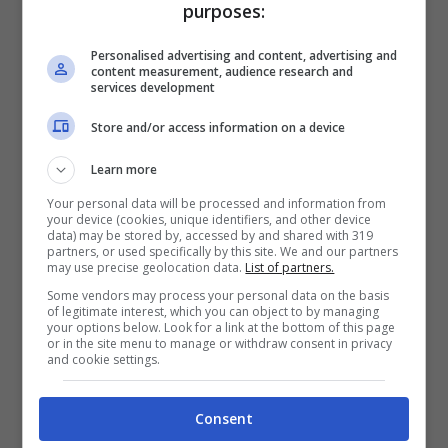
I numeri della Mercedes
purposes:
GLC EV
Personalised advertising and content, advertising and
content measurement, audience research and
services development
Le maggiori novità dell’auto a ruote alte
Store and/or access information on a device
riguarderebbe i passaruota pronunciati,
rivestiti in plastica, le portiere montate a filo e
Learn more
un design classico dei finestrini laterali
Your personal data will be processed and information from
your device (cookies, unique identifiers, and other device
anteriori. Date una occhiata al video in basso
data) may be stored by, accessed by and shared with 319
partners, or used specifically by this site. We and our partners
del canale YouTube Autoevolution. Il nuovo
may use precise geolocation data.
List of partners.
crossover elettrico della casa teutonica
Some vendors may process your personal data on the basis
of legitimate interest, which you can object to by managing
conserva un aspetto sportivo ma
your options below. Look for a link at the bottom of this page
or in the site menu to manage or withdraw consent in privacy
tradizionale, discostandosi da
una tendenza
and cookie settings.
futuristica che aveva estremizzato il DNA
Consent
della Stella.