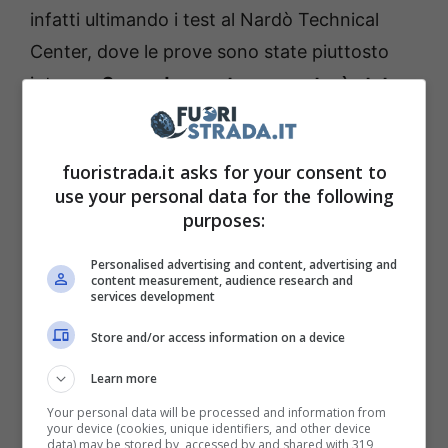
infatti ultimando i test al Nardò Technical
Center, dove le prove sono state piuttosto
intense.
Secondo quanto reso noto, è stata
toccata la fatidica velocità massima di 333
km/h
, un numero non casuale, che omaggia il
fuoristrada.it asks for your consent to
nome della vettura.
use your personal data for the following
purposes:
Personalised advertising and content, advertising and
content measurement, audience research and
services development
Store and/or access information on a device
Learn more
Your personal data will be processed and information from
your device (cookies, unique identifiers, and other device
data) may be stored by, accessed by and shared with 319