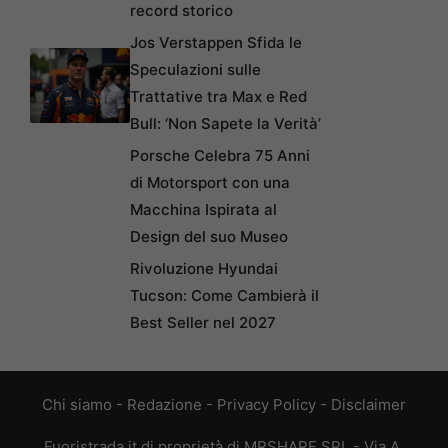
record storico
Jos Verstappen Sfida le
Speculazioni sulle
Trattative tra Max e Red
Bull: ‘Non Sapete la Verità’
Porsche Celebra 75 Anni
di Motorsport con una
Macchina Ispirata al
Design del suo Museo
Rivoluzione Hyundai
Tucson: Come Cambierà il
Best Seller nel 2027
Chi siamo
-
Redazione
-
Privacy Policy
-
Disclaimer
Fuoristrada.it di proprietà di MRSHARE SRL - Via A.