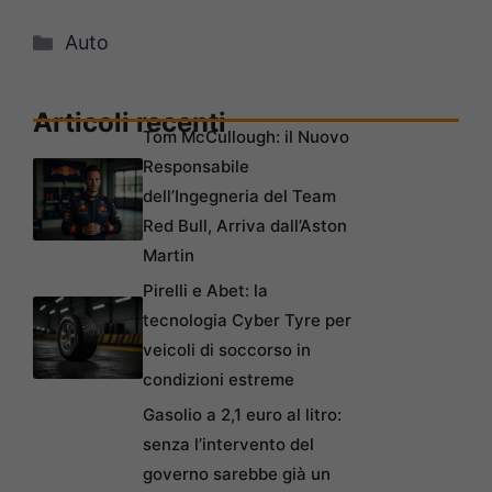
Categorie
Auto
Articoli recenti
Tom McCullough: il Nuovo
Responsabile
dell’Ingegneria del Team
Red Bull, Arriva dall’Aston
Martin
Pirelli e Abet: la
tecnologia Cyber Tyre per
veicoli di soccorso in
condizioni estreme
Gasolio a 2,1 euro al litro:
senza l’intervento del
governo sarebbe già un