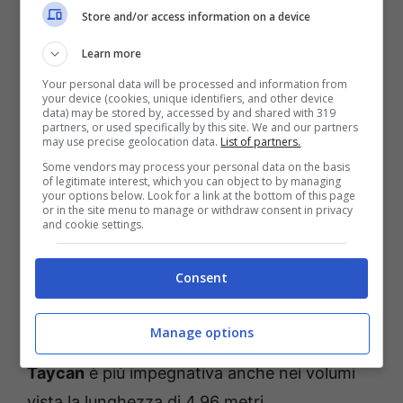
primi sei mesi del 2024 si è verificato un
Store and/or access information on a device
aumento dell’8,9% di passaggi.
Learn more
Una delle automobili a spina più ricercate è la
Your personal data will be processed and information from
your device (cookies, unique identifiers, and other device
FIAT 500e
. Lunga 3,63 metri, larga 1,68 e alta
data) may be stored by, accessed by and shared with 319
partners, or used specifically by this site. We and our partners
1,50 metri è disponibile negli allestimenti La
may use precise geolocation data.
List of partners.
Some vendors may process your personal data on the basis
Prima e Red in due versioni. Quella base da 95
of legitimate interest, which you can object to by managing
your options below. Look for a link at the bottom of this page
cv con accumulatore da 23,65 kWh e
or in the site menu to manage or withdraw consent in privacy
and cookie settings.
autonomia da 190 km, e quella più
performante da 118 cv con batteria da 42
Consent
kWh e una durata della ricarica di 330 km.
Costo?
All’incirca 20.987 euro
. Decisamente
Manage options
con più potenziale dell’italiana la
Porsche
Taycan
è più impegnativa anche nei volumi
vista la lunghezza di 4,96 metri.