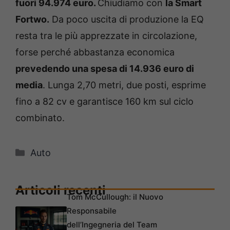
fuori 94.974 euro.
Chiudiamo con
la Smart
Fortwo.
Da poco uscita di produzione la EQ
resta tra le più apprezzate in circolazione,
forse perché abbastanza economica
prevedendo una spesa di 14.936 euro di
media
. Lunga 2,70 metri, due posti, esprime
fino a 82 cv e garantisce 160 km sul ciclo
combinato.
Categorie
Auto
Articoli recenti
Tom McCullough: il Nuovo
Responsabile
dell’Ingegneria del Team