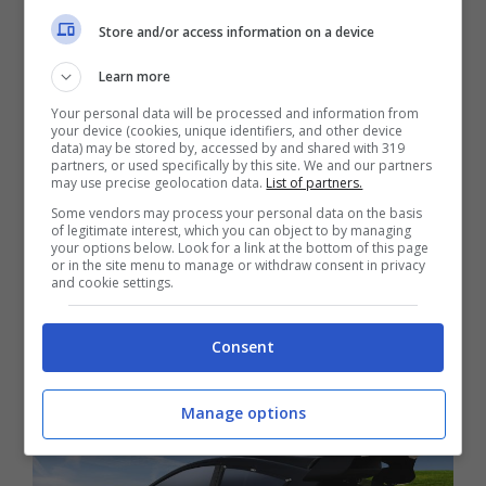
partenza da fermo. L’auto vanta un telaio
Store and/or access information on a device
tubolare, elementi fibra di carbonio, sistema
frenante Alcon, servosterzo elettrico,
Learn more
sospensioni anteriori e posteriori a doppio
Your personal data will be processed and information from
your device (cookies, unique identifiers, and other device
braccio oscillante R53 con camber/caster
data) may be stored by, accessed by and shared with 319
partners, or used specifically by this site. We and our partners
regolabili, oltre alle barre antirollio anteriori e
may use precise geolocation data.
List of partners.
Some vendors may process your personal data on the basis
posteriori regolabili.
Per Stellantis vi sono
of legitimate interest, which you can object to by managing
your options below. Look for a link at the bottom of this page
novità importanti che andranno a
or in the site menu to manage or withdraw consent in privacy
and cookie settings.
riequilibrare
una situazione di
profonda crisi
per alcuni marchi del gruppo. Scopriamo cosa
Consent
sta avvenendo.
Manage options