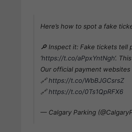
Here’s how to spot a fake ticke
🔎 Inspect it: Fake tickets tell
‘
https://t.co/aPpxYntNgh
‘. Th
Our official payment websites 
🔗
https://t.co/WbBJGCsrsZ
🔗
https://t.co/0Ts1QpRFX6
— Calgary Parking (@Calgary