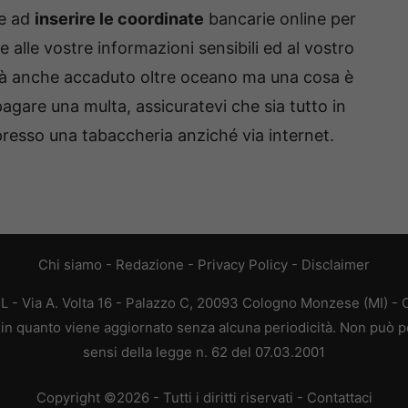
te ad
inserire le coordinate
bancarie online per
 alle vostre informazioni sensibili ed al vostro
rà anche accaduto oltre oceano ma una cosa è
pagare una multa, assicuratevi che sia tutto in
 presso una tabaccheria anziché via internet.
Chi siamo
-
Redazione
-
Privacy Policy
-
Disclaimer
L - Via A. Volta 16 - Palazzo C, 20093 Cologno Monzese (MI) - C
a, in quanto viene aggiornato senza alcuna periodicità. Non può p
sensi della legge n. 62 del 07.03.2001
Copyright ©2026 - Tutti i diritti riservati -
Contattaci