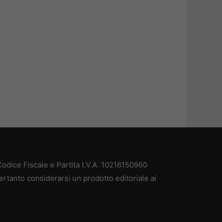
odice Fiscale e Partita I.V.A. 10216150960
ertanto considerarsi un prodotto editoriale ai