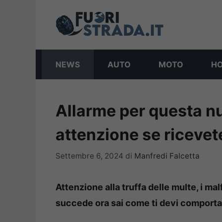
Vai
al
contenuto
NEWS
AUTO
MOTO
H
Allarme per questa nu
attenzione se ricevet
Settembre 6, 2024
di
Manfredi Falcetta
Attenzione alla truffa delle multe, i ma
succede ora sai come ti devi comporta