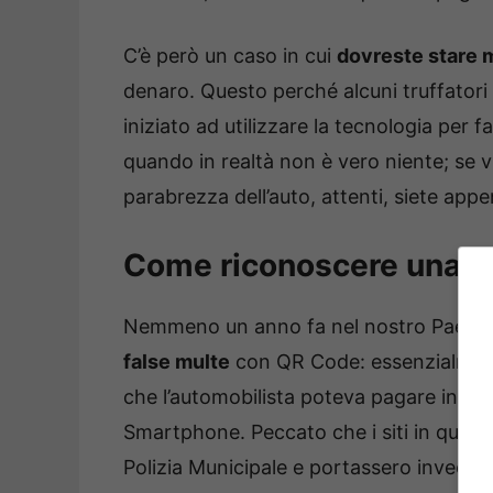
C’è però un caso in cui
dovreste stare m
denaro. Questo perché alcuni truffatori
iniziato ad utilizzare la tecnologia per 
quando in realtà non è vero niente; se v
parabrezza dell’auto, attenti, siete appen
Come riconoscere una fa
Nemmeno un anno fa nel nostro Paese le
false multe
con QR Code: essenzialmente 
che l’automobilista poteva pagare inqua
Smartphone. Peccato che i siti in quest
Polizia Municipale e portassero invece a