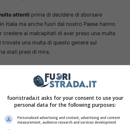
olto attenti
prima di decidere di sborsare
 in Italia ma anche fuori dal nostro Paese hanno
far credere ai malcapitati di aver preso una multa
i trovate una multa di questo genere sul
a stati presi di mira.
lsa multa
 autorità hanno lanciato l’allarme
riguardo le
si trattava di finti ticket di presunte infrazioni
fuoristrada.it asks for your consent to use your
personal data for the following purposes:
drando l’apposito codice con il proprio
ione non fossero legati assolutamente alla
Personalised advertising and content, advertising and content
measurement, audience research and services development
d elaborati “scam” per rubare dati sensibili e