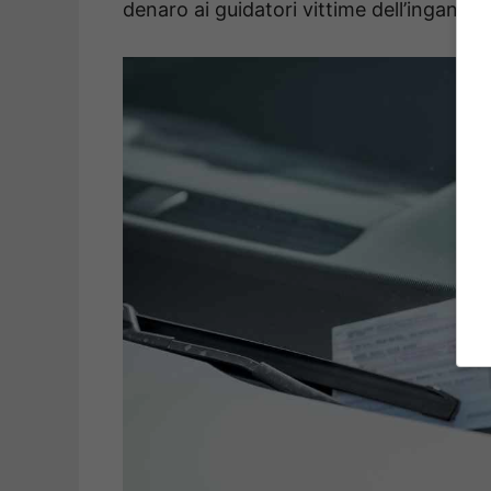
denaro ai guidatori vittime dell’inganno.