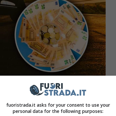
rada.it
di mercato del 50% in Italia ed in Europa, ed
fuoristrada.it asks for your consent to use your
ro gamma almeno un modello di tale tipologia. A
personal data for the following purposes: