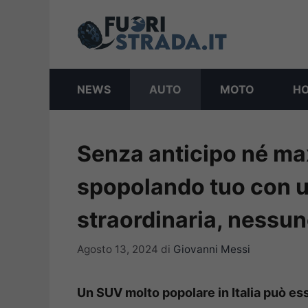
Vai
al
contenuto
NEWS
AUTO
MOTO
H
Senza anticipo né max
spopolando tuo con 
straordinaria, nessun
Agosto 13, 2024
di
Giovanni Messi
Un SUV molto popolare in Italia può es