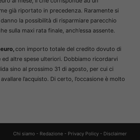
uro al mese, il che corrisponde ad un
ome già riportato in precedenza. Raramente si
danno la possibilità di risparmiare parecchio
he sulla maxi rata finale, anch’essa assente.
 euro,
con importo totale del credito dovuto di
e ed altre spese ulteriori. Dobbiamo ricordarvi
lida sino al prossimo 31 di agosto, per cui ci
vallare l’acquisto. Di certo, l’occasione è molto
Chi siamo
-
Redazione
-
Privacy Policy
-
Disclaimer