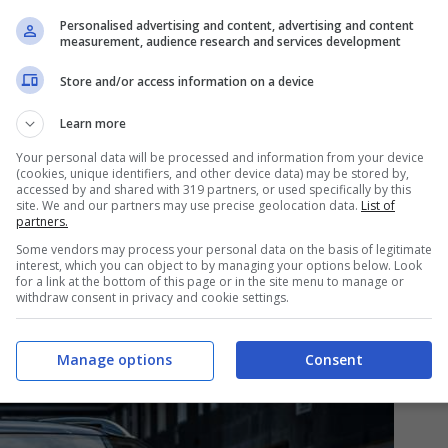
enteremo
una promozione senza precedenti
, che
Personalised advertising and content, advertising and content
ra molto apprezzato. Andiamo a scoprire nei
measurement, audience research and services development
è bene approfittare per poter acquistare un
Store and/or access information on a device
sul mercato
Learn more
Your personal data will be processed and information from your device
e: come acquistarlo ad agosto
(cookies, unique identifiers, and other device data) may be stored by,
accessed by and shared with 319 partners, or used specifically by this
site. We and our partners may use precise geolocation data.
List of
eciso di dedicare quasi il 100% della produzione
partners.
Some vendors may process your personal data on the basis of legitimate
i che ha fatto questa scelta è la
DR
, un
interest, which you can object to by managing your options below. Look
for a link at the bottom of this page or in the site menu to manage or
ise per volontà dell’imprenditore
Massimo Di
withdraw consent in privacy and cookie settings.
Manage options
Consent