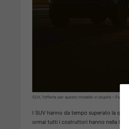
SUV, l’offerta per questo modello vi stupirà – Fuorist
I SUV hanno da tempo superato la quota 
ormai tutti i costruttori hanno nella lo