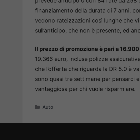
prevede anticipo 0 con 84 rate da 298 e
finanziamento della durata di 7 anni, c
vedono rateizzazioni così lunghe che vi 
sull’anticipo, che non è presente, ed anc
Il prezzo di promozione è pari a 16.900
19.366 euro, incluse polizze assicurativ
che l’offerta che riguarda la DR 5.0 è va
sono quasi tre settimane per pensarci e a
vantaggiosa per chi vuole risparmiare.
Categorie
Auto