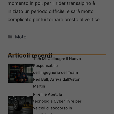
momento in poi, per il rider transalpino è
iniziato un periodo difficile, e sarà molto
complicato per lui tornare presto al vertice.
Categorie
Moto
Articoli recenti
Tom McCullough: il Nuovo
Responsabile
dell’Ingegneria del Team
Red Bull, Arriva dall’Aston
Martin
Pirelli e Abet: la
tecnologia Cyber Tyre per
veicoli di soccorso in