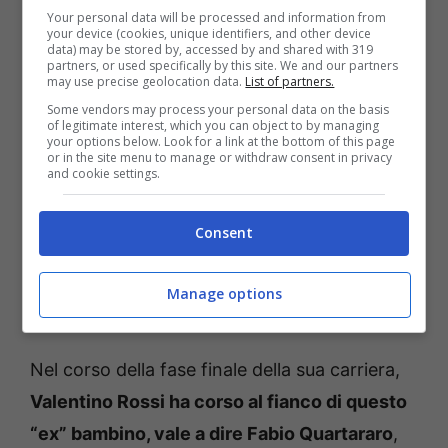
Your personal data will be processed and information from
your device (cookies, unique identifiers, and other device
data) may be stored by, accessed by and shared with 319
partners, or used specifically by this site. We and our partners
may use precise geolocation data.
List of partners.
Some vendors may process your personal data on the basis
of legitimate interest, which you can object to by managing
your options below. Look for a link at the bottom of this page
or in the site menu to manage or withdraw consent in privacy
and cookie settings.
Consent
Valentino Rossi e Fabio Quartararo ai box (Facebook) –
Manage options
Fuoristrada.it
Nel corso della fase finale della sua carriera,
Valentino Rossi ha corso al fianco di questo
“ex” bambino, vale a dire Fabio Quartararo
,