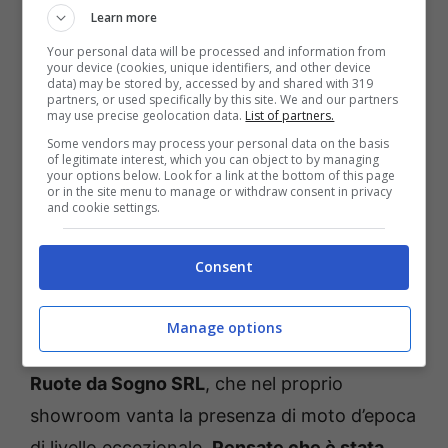
Learn more
di una cifra esagerata.
Your personal data will be processed and information from
your device (cookies, unique identifiers, and other device
data) may be stored by, accessed by and shared with 319
partners, or used specifically by this site. We and our partners
may use precise geolocation data.
List of partners.
Some vendors may process your personal data on the basis
of legitimate interest, which you can object to by managing
your options below. Look for a link at the bottom of this page
or in the site menu to manage or withdraw consent in privacy
and cookie settings.
Consent
MV Agusta 175 Disco Volante in mostra (Subito.it) –
Fuoristrada.it
Manage options
Ad occuparsi della vendita è il concessionario
Ruote da Sogno SRL
, che nel proprio
showroom vanta la presenza di moto d’epoca
di livello eccezionale.
Pensate che è stata