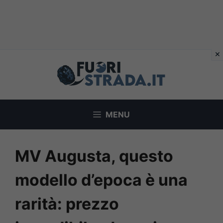
Vai
al
contenuto
MENU
MV Augusta, questo
modello d’epoca è una
rarità: prezzo