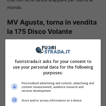
mondo.
MV Agusta, torna in vendita
la 175 Disco Volante
Abbiamo introdotto il nostro discorso
parlandovi di una moto d’epoca, e per chi ne
volesse acquistare una, sul mercato dell’usato
fuoristrada.it asks for your consent to
use your personal data for the following
non mancano le occasioni. Sul sito web
purposes:
“
Subito.it
“,
troviamo una MV Agusta 175
Disco Volante al prezzo di soli 17.900 euro
Personalised advertising and content, advertising and
content measurement, audience research and
attualmente locata presso Reggio Emilia
, e vi
services development
garantiamo che per ciò che vale questa moto
Store and/or access information on a device
e per le sue condizioni, non si tratta di certo