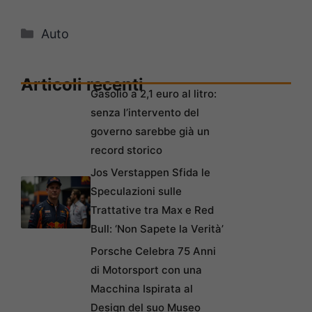
Categorie
Auto
Articoli recenti
Gasolio a 2,1 euro al litro:
senza l’intervento del
governo sarebbe già un
record storico
Jos Verstappen Sfida le
Speculazioni sulle
Trattative tra Max e Red
Bull: ‘Non Sapete la Verità’
Porsche Celebra 75 Anni
di Motorsport con una
Macchina Ispirata al
Design del suo Museo