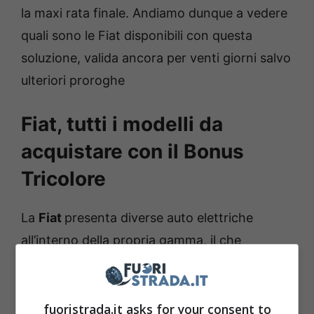
la maxi rata finale. Andiamo dunque a vedere
quali sono le Fiat disponibili con questa
soluzione, valida ancora per venti giorni salvo
ulteriori proroghe
Fiat, tutti i modelli da
acquistare con il Bonus
Tricolore
La
Fiat
presenta diverse auto elettriche
all’interno della propria gamma, il che
significa che i clienti avranno solo l’imbarazzo
della scelta per sfruttare i nuovi incentivi. Il
Bonus Tricolore promosso da Fiat pare
fuoristrada.it asks for your consent to