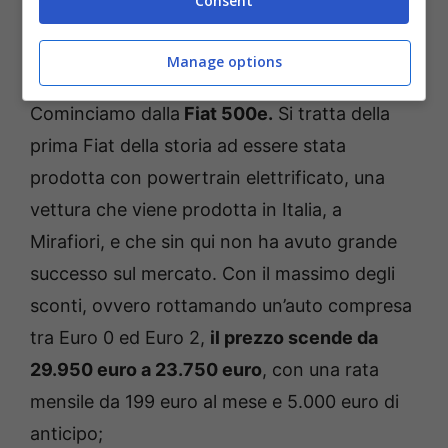
Consent
La Fiat 600e rientra negli sconti del Bonus Tricolore (Foto
Ansa) – Fuoristrada.it
Manage options
Cominciamo dalla
Fiat 500e.
Si tratta della
prima Fiat della storia ad essere stata
prodotta con powertrain elettrificato, una
vettura che viene prodotta in Italia, a
Mirafiori, e che sin qui non ha avuto grande
successo sul mercato. Con il massimo degli
sconti, ovvero rottamando un’auto compresa
tra Euro 0 ed Euro 2,
il prezzo scende da
29.950 euro a 23.750 euro
, con una rata
mensile da 199 euro al mese e 5.000 euro di
anticipo;