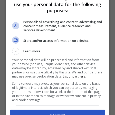
use your personal data for the following
essere la soluzione giusta per avvicinare il
purposes:
pubblico alle auto full electric che, fino ad
oggi, non sono ancora riuscite a conquistare i
Personalised advertising and content, advertising and
content measurement, audience research and
livelli di vendita auspicati. Andiamo a scoprire
services development
quali sono i modelli che prevedono lo sconto.
Store and/or access information on a device
Learn more
Your personal data will be processed and information from
your device (cookies, unique identifiers, and other device
data) may be stored by, accessed by and shared with 319
partners, or used specifically by this site. We and our partners
may use precise geolocation data.
List of partners.
Some vendors may process your personal data on the basis
of legitimate interest, which you can object to by managing
your options below. Look for a link at the bottom of this page
or in the site menu to manage or withdraw consent in privacy
and cookie settings.