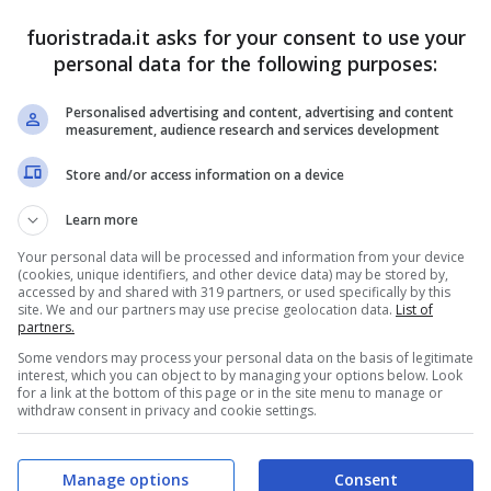
fuoristrada.it asks for your consent to use your
personal data for the following purposes:
 di una Dacia? Così cambia davvero tutto
Personalised advertising and content, advertising and content
measurement, audience research and services development
ndo arriva l’auto: tutta la procedura
Store and/or access information on a device
 Renault ha cambiato tutto
Learn more
Your personal data will be processed and information from your device
(cookies, unique identifiers, and other device data) may be stored by,
mania, con l’obiettivo di realizzare auto che, per
accessed by and shared with 319 partners, or used specifically by this
site. We and our partners may use precise geolocation data.
List of
robuste ed economiche, in modo da modernizzare
partners.
l profilo degli spostamenti e dell’automotive.
Le
Some vendors may process your personal data on the basis of legitimate
interest, which you can object to by managing your options below. Look
nza di un produttore straniero, e fu scelta la
for a link at the bottom of this page or in the site menu to manage or
withdraw consent in privacy and cookie settings.
re.
Manage options
Consent