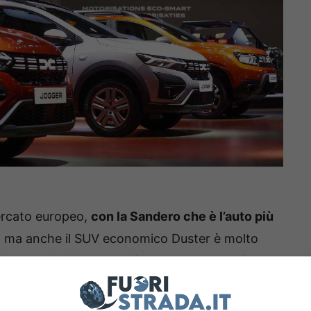
 mercato europeo,
con la Sandero che è l’auto più
, ma anche il SUV economico Duster è molto
duce anche l’auto elettrica meno costosa in
à vostra a meno di 18.000 euro. Nelle prossime
 di questo costruttore, che si legano ad un’altra