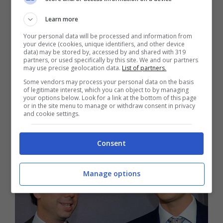
potrebbero pensare che i due siano cugini
Learn more
per una questione d’età
, dal momento che il
presidente della
Ferrari
e di
Stellantis
,
Your personal data will be processed and information from
your device (cookies, unique identifiers, and other device
nonché amministratore delegato di
Exor
, ha
data) may be stored by, accessed by and shared with 319
partners, or used specifically by this site. We and our partners
48 anni, gli stessi dell’ex presidente della
may use precise geolocation data.
List of partners.
Some vendors may process your personal data on the basis
Juventus
.
of legitimate interest, which you can object to by managing
your options below. Look for a link at the bottom of this page
or in the site menu to manage or withdraw consent in privacy
and cookie settings.
Consent
Manage options