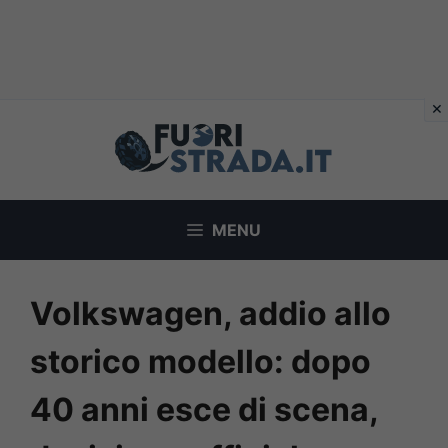
Vai
al
contenuto
MENU
Volkswagen, addio allo
storico modello: dopo
40 anni esce di scena,