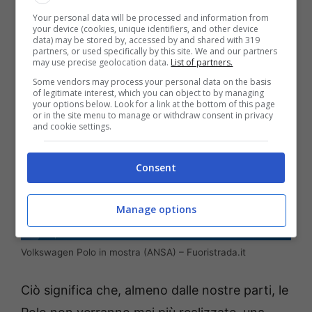
mercati di quella parte del mondo, senza più
Your personal data will be processed and information from
your device (cookies, unique identifiers, and other device
arrivare in Europa.
data) may be stored by, accessed by and shared with 319
partners, or used specifically by this site. We and our partners
may use precise geolocation data.
List of partners.
Some vendors may process your personal data on the basis
of legitimate interest, which you can object to by managing
your options below. Look for a link at the bottom of this page
or in the site menu to manage or withdraw consent in privacy
and cookie settings.
Consent
Manage options
Volkswagen Polo in mostra (ANSA) – Fuoristrada.it
Ciò significa che, almeno dalle nostre parti, le