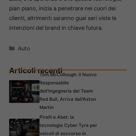
pian piano, inizia a penetrare nei cuori dei
clienti, altrimenti saranno guai seri viste le
intenzioni del brand in chiave futura.
Categorie
Auto
Articoli recenti
Tom McCullough: il Nuovo
Responsabile
dell’Ingegneria del Team
Red Bull, Arriva dall’Aston
Martin
Pirelli e Abet: la
tecnologia Cyber Tyre per
veicoli di soccorso in