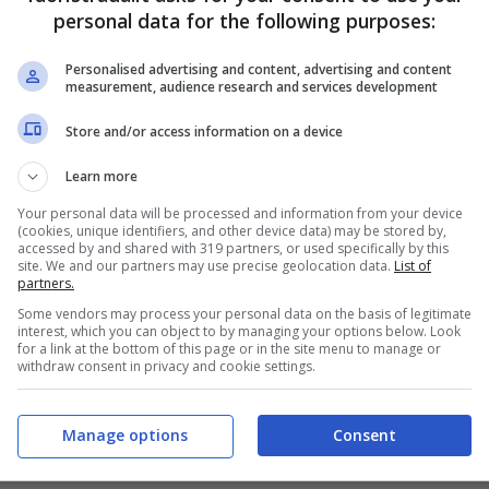
personal data for the following purposes:
Personalised advertising and content, advertising and content
omotive odierno. Tra le varie proposte sul
measurement, audience research and services development
economici
come quelli che vi stiamo per
Store and/or access information on a device
tesso brand e sono in offerta fino ad agosto.
Learn more
ta: il prezzo è davvero
Your personal data will be processed and information from your device
(cookies, unique identifiers, and other device data) may be stored by,
accessed by and shared with 319 partners, or used specifically by this
site. We and our partners may use precise geolocation data.
List of
partners.
Motor Company
che ha messo in offerta con un
Some vendors may process your personal data on the basis of legitimate
interest, which you can object to by managing your options below. Look
mercato italiano ovvero il
Wave2 e il Wave3
. In
for a link at the bottom of this page or in the site menu to manage or
withdraw consent in privacy and cookie settings.
al prossimo 31 di agosto. C’è dunque ancora più
ittare. Si tratta di due modelli molto
Manage options
Consent
 prezzi bassi per sbaragliare la concorrenza.