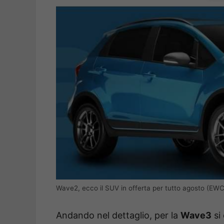
Wave2, ecco il SUV in offerta per tutto agosto (EWC)
Andando nel dettaglio, per la
Wave3
si