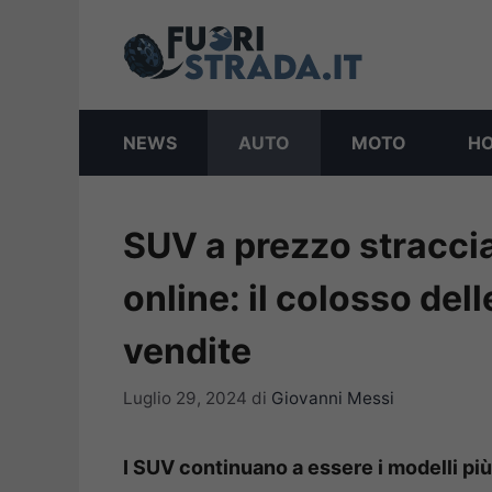
Vai
al
contenuto
NEWS
AUTO
MOTO
H
SUV a prezzo straccia
online: il colosso dell
vendite
Luglio 29, 2024
di
Giovanni Messi
I SUV continuano a essere i modelli più 