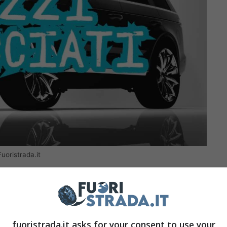
uoristrada.it
i. Tra questi, i comfort ed i grandi spazi che
azione di sicurezza che offrono con il loro look
ne di guida elevata e l’ampio campo visivo che
fuoristrada.it asks for your consent to use your