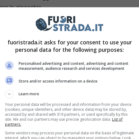
ere in ginocchio.
biettivo di diventare una seria rivale della Tesla.
soluzioni tecniche all’avanguardia. La
fuoristrada.it asks for your consent to use your
stata selezionata anche da Leonardo DiCaprio,
personal data for the following purposes:
alche anno iniziarono i problemi tecnici e
Personalised advertising and content, advertising and content
etta a chiudere i battenti nel 2013, passando
measurement, audience research and services development
nxiang.
La produzione è ricominciata con una
Store and/or access information on a device
omia e performance sembrava allettante.
Learn more
ker
Your personal data will be processed and information from your device
(cookies, unique identifiers, and other device data) may be stored by,
accessed by and shared with 319 partners, or used specifically by this
site. We and our partners may use precise geolocation data.
List of
o dovuto rispettare le seguenti caratteristiche:
partners.
tecnologia all’avanguardia con un sistema a
Some vendors may process your personal data on the basis of legitimate
interest, which you can object to by managing your options below. Look