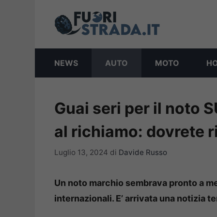
Vai
al
contenuto
NEWS
AUTO
MOTO
H
Guai seri per il noto 
al richiamo: dovrete r
Luglio 13, 2024
di
Davide Russo
Un noto marchio sembrava pronto a mett
internazionali. E’ arrivata una notizia 