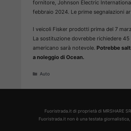
fornitore, Johnson Electric International
febbraio 2024. Le prime segnalazioni a
I veicoli Fisker prodotti prima del 7 m
La sostituzione dovrebbe richiedere 45 
americano sarà notevole.
Potrebbe salt
a noleggio di Ocean.
Categorie
Auto
Fuoristrada.it di proprietà di MRSHARE SR
Fuoristrada.it non è una testata giornalistic