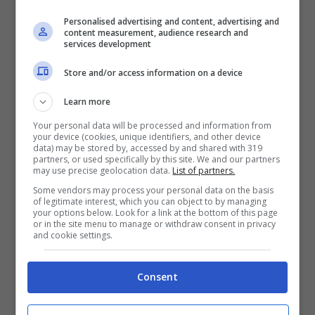
pilota della Ferrari –
mi ha mandato alcuni
Personalised advertising and content, advertising and
content measurement, audience research and
messaggi quando ho vinto a Montecarlo. Mi
services development
ha fatto le congratulazioni e mi ha scritto che
Store and/or access information on a device
era contento per me. Io ovviamente gli ho
Learn more
scritto per il numero uno. “
Your personal data will be processed and information from
your device (cookies, unique identifiers, and other device
data) may be stored by, accessed by and shared with 319
partners, or used specifically by this site. We and our partners
may use precise geolocation data.
List of partners.
Some vendors may process your personal data on the basis
of legitimate interest, which you can object to by managing
your options below. Look for a link at the bottom of this page
or in the site menu to manage or withdraw consent in privacy
and cookie settings.
Consent