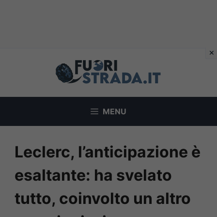
Vai
al
contenuto
MENU
Leclerc, l’anticipazione è
esaltante: ha svelato
tutto, coinvolto un altro