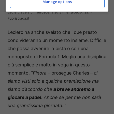
Manage options
Leclerc svela un retroscena su Sinner (Foto Ansa) –
Fuoristrada.it
Leclerc ha anche svelato che i due presto
condivideranno un momento insieme. Difficile
che possa avvenire in pista o con una
monoposto di Formula 1. Meglio una disciplina
più semplice e molto in voga in questo
momento. “
Finora
– prosegue Charles –
ci
siamo visti solo a qualche premiazione ma
siamo d’accordo che
a breve andremo a
giocare a padel
. Anche se per me non sarà
una grandissima giornata..”