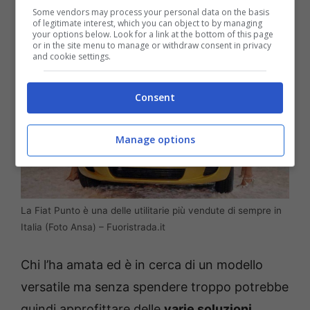
Some vendors may process your personal data on the basis
of legitimate interest, which you can object to by managing
your options below. Look for a link at the bottom of this page
or in the site menu to manage or withdraw consent in privacy
and cookie settings.
Consent
Manage options
La Fiat Punto è una delle utilitarie più vendute di sempre in
Italia (Foto Ansa) – Fuoristrada.it
Chi l’ha amata ed è in cerca di un modello
versatile ma senza spendere troppo potrebbe
quindi approfittare delle
varie soluzioni