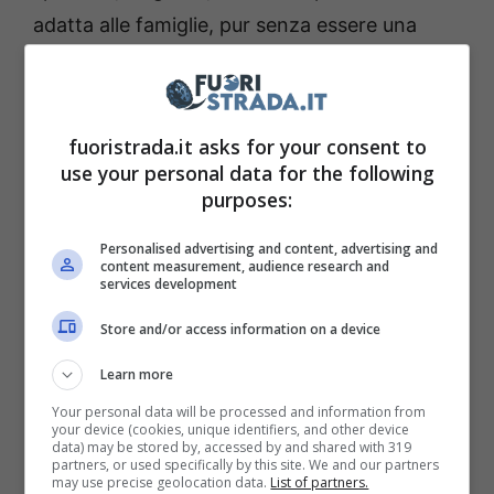
adatta alle famiglie, pur senza essere una
station wagon.
In Italia questo modello è andato
fuoristrada.it asks for your consent to
letteralmente a ruba. Tutti ne volevano una
use your personal data for the following
quando erano in cerca di qualcosa dalle
purposes:
dimensioni compatte sia a tre che cinque
Personalised advertising and content, advertising and
porte. Con una diffusione così capillare non
content measurement, audience research and
services development
poteva non esserci un pò di rimpianto dopo la
Store and/or access information on a device
sua uscita di scena. Le ragioni della sua
mancata produzione non sono state rese
Learn more
note. Evidentemente però la Fiat ha deciso di
Your personal data will be processed and information from
your device (cookies, unique identifiers, and other device
puntare sulla Panda, ora regina incontrastata
data) may be stored by, accessed by and shared with 319
partners, or used specifically by this site. We and our partners
delle vendite.
may use precise geolocation data.
List of partners.