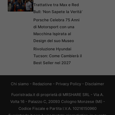
Trattative tra Max e Red
Bull: ‘Non Sapete la Verità’
Porsche Celebra 75 Anni
di Motorsport con una
Macchina Ispirata al
Design del suo Museo
Rivoluzione Hyundai
Tucson: Come Cambierà il
Best Seller nel 2027
Chi siamo
-
Redazione
-
Privacy Policy
-
Disclaimer
Fuoristrada.it di proprietà di MRSHARE SRL - Via A.
Volta 16 - Palazzo C, 20093 Cologno Monzese (MI) -
Codice Fiscale e Partita I.V.A. 10216150960