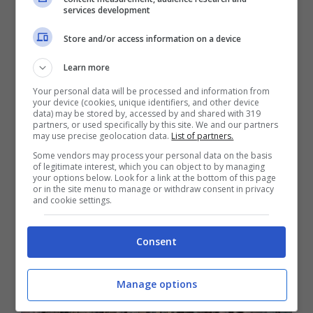
Secondo i nuovi dettami, il nuovo
limite per il
services development
conseguimento della patente potrebbe
Store and/or access information on a device
essere di
17 anni.
Il modello americano
Learn more
prevede la possibilità di sostenere l’esame al
Your personal data will be processed and information from
compimento del 16° anno di età, quindi più o
your device (cookies, unique identifiers, and other device
data) may be stored by, accessed by and shared with 319
meno in linea con quanto proposto dalla
partners, or used specifically by this site. We and our partners
may use precise geolocation data.
List of partners.
nuova riforma UE.
Some vendors may process your personal data on the basis
of legitimate interest, which you can object to by managing
your options below. Look for a link at the bottom of this page
or in the site menu to manage or withdraw consent in privacy
and cookie settings.
Consent
Manage options