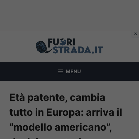
Vai
al
contenuto
MENU
Età patente, cambia
tutto in Europa: arriva il
“modello americano”,