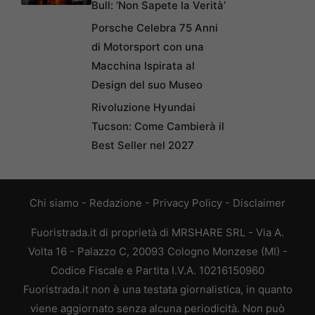
Bull: ‘Non Sapete la Verità’
Porsche Celebra 75 Anni
di Motorsport con una
Macchina Ispirata al
Design del suo Museo
Rivoluzione Hyundai
Tucson: Come Cambierà il
Best Seller nel 2027
Chi siamo
-
Redazione
-
Privacy Policy
-
Disclaimer
Fuoristrada.it di proprietà di MRSHARE SRL - Via A.
Volta 16 - Palazzo C, 20093 Cologno Monzese (MI) -
Codice Fiscale e Partita I.V.A. 10216150960
Fuoristrada.it non è una testata giornalistica, in quanto
viene aggiornato senza alcuna periodicità. Non può