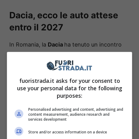
Dacia, ecco le auto attese
entro il 2027
In Romania, la
Dacia
ha tenuto un incontro
dedicato agli investitori, annunciando quelli
che saranno i futuri modelli in uscita. Per
prima arriverà la
Bigster, attesa al debutto
fuoristrada.it asks for your consent to
nel 2025
, una sorta di sorella maggiore della
use your personal data for the following
Duster, della quale è stato già svelato un
purposes:
concept. Il prezzo della Bigster sarà
Personalised advertising and content, advertising and
comunque contenuto, inferiore ai 25.000
content measurement, audience research and
services development
euro. Tuttavia, questo modello diventerà, in
Store and/or access information on a device
ogni caso, il più costoso della gamma del