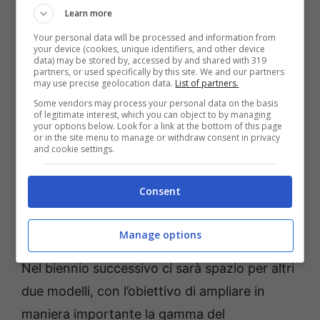
brand rumeno.
Learn more
Your personal data will be processed and information from
your device (cookies, unique identifiers, and other device
data) may be stored by, accessed by and shared with 319
partners, or used specifically by this site. We and our partners
may use precise geolocation data.
List of partners.
Some vendors may process your personal data on the basis
of legitimate interest, which you can object to by managing
your options below. Look for a link at the bottom of this page
or in the site menu to manage or withdraw consent in privacy
and cookie settings.
Consent
Dacia Bigster, il concept del nuovo SUV (Dacia) –
Fuoristrada.it
Manage options
Nel biennio successivo ci sarà spazio per altri
due modelli, con l’obiettivo di ampliare in
maniera importante la gamma del