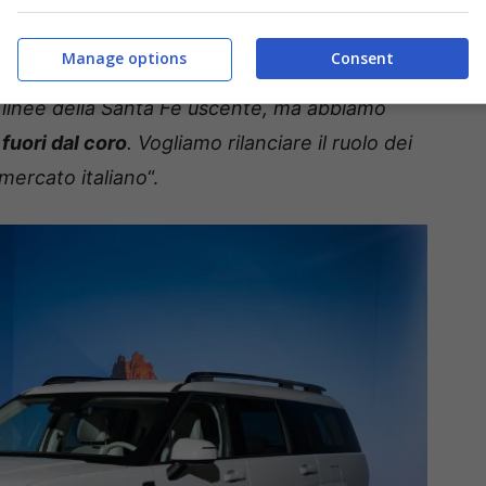
ce in una strategia più ampia di Hyundai sul
 Crespi
, responsabile della divisione tricolore del
Manage options
Consent
miamo le scelte coraggiose, e per noi sarebbe
e linee della Santa Fe uscente, ma abbiamo
fuori dal coro
. Vogliamo rilanciare il ruolo dei
 mercato italiano
“.