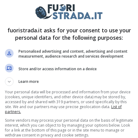
e la configurazione a 5 posti dà la possibilità di
 tutto sull’ibrido
, mentre non ci saranno
cliente, che potrà scegliere per l’uno o per l’altro,
fuoristrada.it asks for your consent to use your
un altro
Plug-In Hybrid,
basati sull’1.6 turbo. La
personal data for the following purposes:
a toccarne al massimo 265 con il cambio che è
Personalised advertising and content, advertising and content
anche una brutta notizia, vale a dire l’addio alla
measurement, audience research and services development
che appare ormai in via di estinzione.
Store and/or access information on a device
Learn more
ro
, per una delle Hyundai più costose in assoluto.
Your personal data will be processed and information from your device
quisto scende a 44.350 euro, con 10.650 euro di
(cookies, unique identifiers, and other device data) may be stored by,
accessed by and shared with 319 partners, or used specifically by this
site. We and our partners may use precise geolocation data.
List of
partners.
rategia per la Santa Fe
Some vendors may process your personal data on the basis of legitimate
interest, which you can object to by managing your options below. Look
for a link at the bottom of this page or in the site menu to manage or
withdraw consent in privacy and cookie settings.