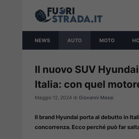
Vai
al
contenuto
NEWS
AUTO
MOTO
H
Il nuovo SUV Hyundai
Italia: con quel motor
Maggio 12, 2024
di
Giovanni Messi
Il brand Hyundai porta al debutto in Ita
concorrenza. Ecco perché può far salta