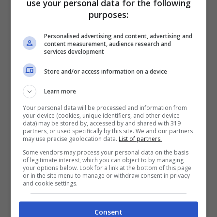
use your personal data for the following
purposes:
Classe A, la Classe A Sedan, la Classe B, la
CLA Coupé e Hooting Brake e la GLA
. Il
Personalised advertising and content, advertising and
content measurement, audience research and
vantaggio garantito dall’Ecobonus è di 4.000
services development
€.
Store and/or access information on a device
Learn more
Your personal data will be processed and information from
your device (cookies, unique identifiers, and other device
data) may be stored by, accessed by and shared with 319
partners, or used specifically by this site. We and our partners
may use precise geolocation data.
List of partners.
Some vendors may process your personal data on the basis
of legitimate interest, which you can object to by managing
your options below. Look for a link at the bottom of this page
or in the site menu to manage or withdraw consent in privacy
and cookie settings.
Consent
Mercedes, grandi novità legate agli incentivi (fuoristrada.it –