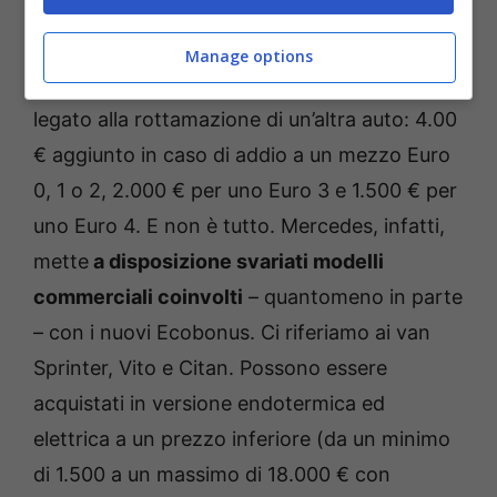
Ansa)
Manage options
A questo sconto va aggiungo quello ulteriore
legato alla rottamazione di un’altra auto: 4.00
€ aggiunto in caso di addio a un mezzo Euro
0, 1 o 2, 2.000 € per uno Euro 3 e 1.500 € per
uno Euro 4. E non è tutto. Mercedes, infatti,
mette
a disposizione svariati modelli
commerciali coinvolti
– quantomeno in parte
– con i nuovi Ecobonus. Ci riferiamo ai van
Sprinter, Vito e Citan. Possono essere
acquistati in versione endotermica ed
elettrica a un prezzo inferiore (da un minimo
di 1.500 a un massimo di 18.000 € con