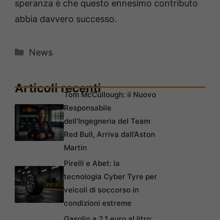
speranza è che questo ennesimo contributo
abbia davvero successo.
Categorie
News
Articoli recenti
Tom McCullough: il Nuovo
Responsabile
dell’Ingegneria del Team
Red Bull, Arriva dall’Aston
Martin
Pirelli e Abet: la
tecnologia Cyber Tyre per
veicoli di soccorso in
condizioni estreme
Gasolio a 2,1 euro al litro: