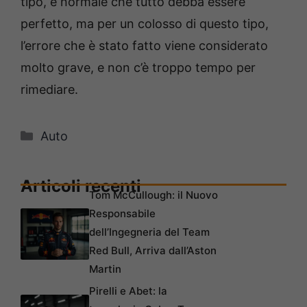
tipo, è normale che tutto debba essere
perfetto, ma per un colosso di questo tipo,
l’errore che è stato fatto viene considerato
molto grave, e non c’è troppo tempo per
rimediare.
Categorie
Auto
Articoli recenti
Tom McCullough: il Nuovo
Responsabile
dell’Ingegneria del Team
Red Bull, Arriva dall’Aston
Martin
Pirelli e Abet: la