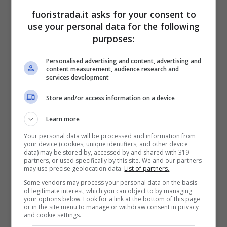
fuoristrada.it asks for your consent to
use your personal data for the following
purposes:
Tesla Cybertruck in mostra (ANSA) – Fuoristrada.it
Personalised advertising and content, advertising and
content measurement, audience research and
Questo modello non era nato sotto un’ottima
services development
stella,
visto che Elon Musk ne esaltà subito
Store and/or access information on a device
le qualità indistruttibili, soprattutto sul tetto
Learn more
in vetro, salvo poi chiederne subito una
Your personal data will be processed and information from
modifica
. A suo parere, non
era stato
your device (cookies, unique identifiers, and other device
data) may be stored by, accessed by and shared with 319
realizzato nel migliore dei modi
, motivo per il
partners, or used specifically by this site. We and our partners
may use precise geolocation data.
List of partners.
quale, per renderlo a tutti gli effetti
Some vendors may process your personal data on the basis
impenetrabile, ha richiesto di rivederlo
of legitimate interest, which you can object to by managing
your options below. Look for a link at the bottom of this page
completamente.
or in the site menu to manage or withdraw consent in privacy
and cookie settings.