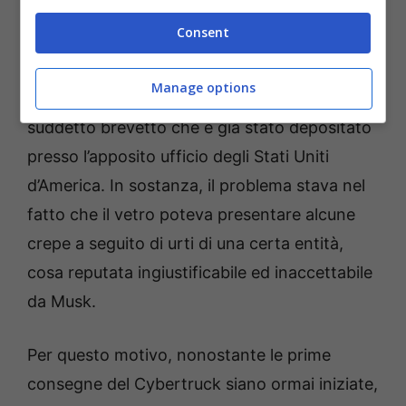
Ebbene, sul sito web “
Carbuzz.com
“, si è
Consent
iniziato a parlare
di un nuovo brevetto che
anticipa la realizzazione di un nuovo vetro
Manage options
più resistente del precedente
, con il
suddetto brevetto che è già stato depositato
presso l’apposito ufficio degli Stati Uniti
d’America. In sostanza, il problema stava nel
fatto che il vetro poteva presentare alcune
crepe a seguito di urti di una certa entità,
cosa reputata ingiustificabile ed inaccettabile
da Musk.
Per questo motivo, nonostante le prime
consegne del Cybertruck siano ormai iniziate,