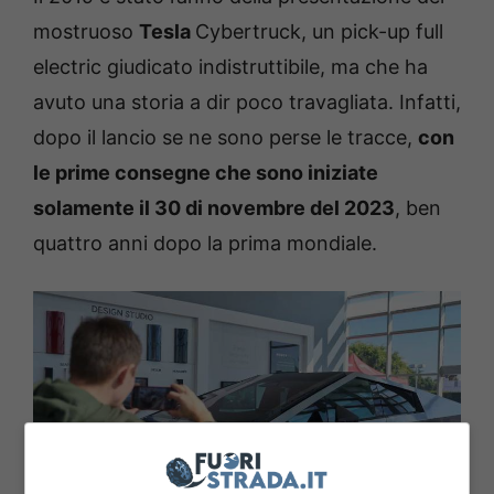
mostruoso
Tesla
Cybertruck, un pick-up full
electric giudicato indistruttibile, ma che ha
avuto una storia a dir poco travagliata. Infatti,
dopo il lancio se ne sono perse le tracce,
con
le prime consegne che sono iniziate
solamente il 30 di novembre del 2023
, ben
quattro anni dopo la prima mondiale.