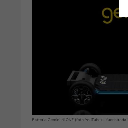
Batteria Gemini di ONE (foto YouTube) – fuoristrada.i