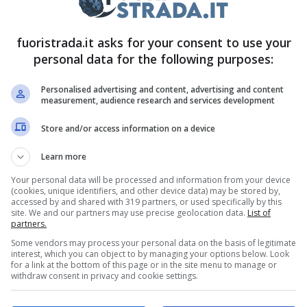
autonomia
fuoristrada.it asks for your consent to use your
personal data for the following purposes:
rato al mondo il suo nuovo gioiello: la BMW iX.
Personalised advertising and content, advertising and content
a al mondo, grazie alla quale ha percorso
measurement, audience research and services development
ca
. L’incredibile record raggiunto ha finalmente
Store and/or access information on a device
 caso milioni di automobilisti sognavano da anni
Learn more
ni di un veicolo diesel.
Your personal data will be processed and information from your device
(cookies, unique identifiers, and other device data) may be stored by,
a che è nata un’automobile a zero emissioni
accessed by and shared with 319 partners, or used specifically by this
site. We and our partners may use precise geolocation data.
List of
000 km di distanza senza mai fermarsi. In modo
partners.
Some vendors may process your personal data on the basis of legitimate
gy (ONE) hanno testato la batteria Gemini su una
interest, which you can object to by managing your options below. Look
for a link at the bottom of this page or in the site menu to manage or
e viaggiare per 1.000 km con una sola ricarica.
withdraw consent in privacy and cookie settings.