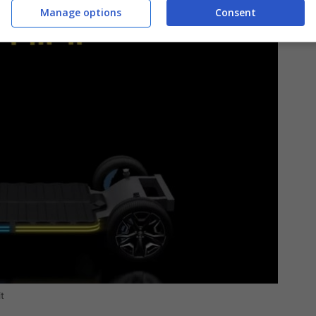
Manage options
Consent
t