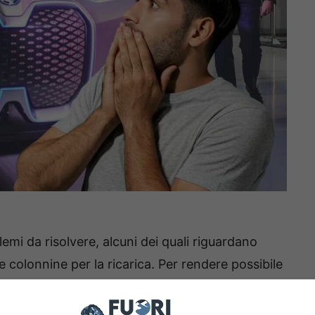
emi da risolvere, alcuni dei quali riguardano
e colonnine per la ricarica. Per rendere possibile
 che abbiano un’autonomia elevata, affinché i
 della batteria scarica.