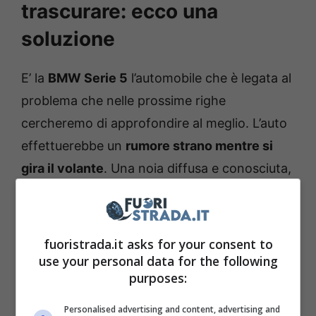
trascurare: ecco una
soluzione
E’ la
BMW Serie 5
l’automobile che è legata al
problema che nelle prossime righe
cercheremo di approfondire al meglio. L’auto
effettuerebbe un
rumore strano mentre si
gira il volante
. Una noia diffusa e conosciuta,
tanto che BMW ha deciso di rilasciare una
nota ufficiale in merito. Questo difetto si
verifica nella forma di un ticchettio che parte
fuoristrada.it asks for your consent to
dalle ruote anteriori e arriva fino allo sterzo. Il
use your personal data for the following
purposes:
rumore alle ruote della BMW Serie 5 si verifica
in determinate condizioni; se l’auto è una
Personalised advertising and content, advertising and