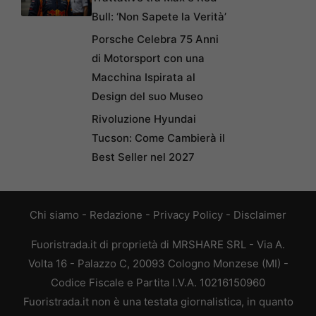
Bull: ‘Non Sapete la Verità’
Porsche Celebra 75 Anni
di Motorsport con una
Macchina Ispirata al
Design del suo Museo
Rivoluzione Hyundai
Tucson: Come Cambierà il
Best Seller nel 2027
Chi siamo
-
Redazione
-
Privacy Policy
-
Disclaimer
Fuoristrada.it di proprietà di MRSHARE SRL - Via A.
Volta 16 - Palazzo C, 20093 Cologno Monzese (MI) -
Codice Fiscale e Partita I.V.A. 10216150960
Fuoristrada.it non è una testata giornalistica, in quanto