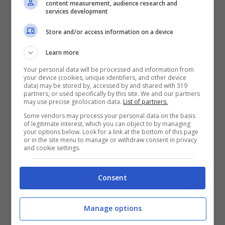
content measurement, audience research and
serie F10/F11 con periodo di produzione da
services development
gennaio 2010 a giungo 2017, e se il difetto si
Store and/or access information on a device
verifica con tanto di ticchettio dall’assale
Learn more
anteriore in fase di sterzata.
Your personal data will be processed and information from
your device (cookies, unique identifiers, and other device
data) may be stored by, accessed by and shared with 319
partners, or used specifically by this site. We and our partners
may use precise geolocation data.
List of partners.
Some vendors may process your personal data on the basis
of legitimate interest, which you can object to by managing
your options below. Look for a link at the bottom of this page
or in the site menu to manage or withdraw consent in privacy
and cookie settings.
Consent
Manage options
BMW Serie 5 (Media Press BMW) – Fuoristrada.it