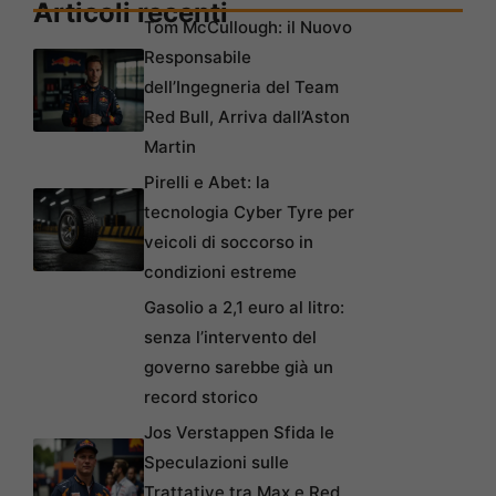
Articoli recenti
Tom McCullough: il Nuovo
Responsabile
dell’Ingegneria del Team
Red Bull, Arriva dall’Aston
Martin
Pirelli e Abet: la
tecnologia Cyber Tyre per
veicoli di soccorso in
condizioni estreme
Gasolio a 2,1 euro al litro:
senza l’intervento del
governo sarebbe già un
record storico
Jos Verstappen Sfida le
Speculazioni sulle
Trattative tra Max e Red