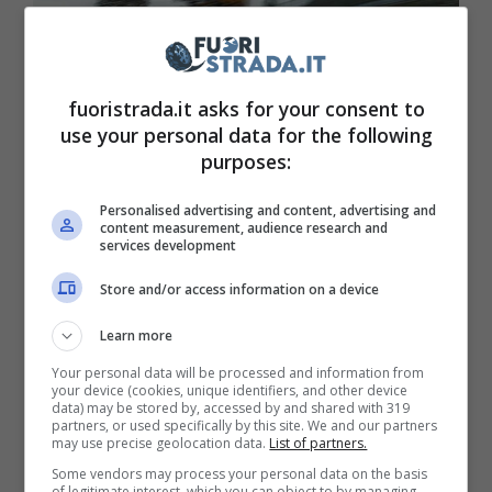
fuoristrada.it asks for your consent to
use your personal data for the following
purposes:
Personalised advertising and content, advertising and
Lamborghini Revuelto modello eccezionael (Lamborghini) –
content measurement, audience research and
services development
Fuoristrada.it
Store and/or access information on a device
Il timore dei fan della casa di Sant’Agata
Learn more
Bolognese è che anche sulle supercar possa
Your personal data will be processed and information from
arrivare la tecnologia elettrica, eliminando del
your device (cookies, unique identifiers, and other device
data) may be stored by, accessed by and shared with 319
tutto i fantastici motori a scoppio. Tuttavia,
i
partners, or used specifically by this site. We and our partners
may use precise geolocation data.
List of partners.
vertici non sembrano essere convinti di un
Some vendors may process your personal data on the basis
futuro del tutto ad emissioni zero
, come
of legitimate interest, which you can object to by managing