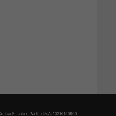
odice Fiscale e Partita I.V.A. 10216150960