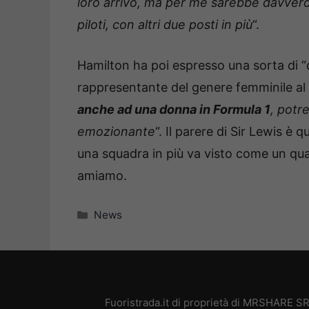
loro arrivo, ma per me sarebbe davvero g
piloti, con altri due posti in più
“.
Hamilton ha poi espresso una sorta di “d
rappresentante del genere femminile al v
anche ad una donna in Formula 1
, potr
emozionante
“. Il parere di Sir Lewis è 
una squadra in più va visto come un qua
amiamo.
Categorie
News
Fuoristrada.it di proprietà di MRSHARE SR