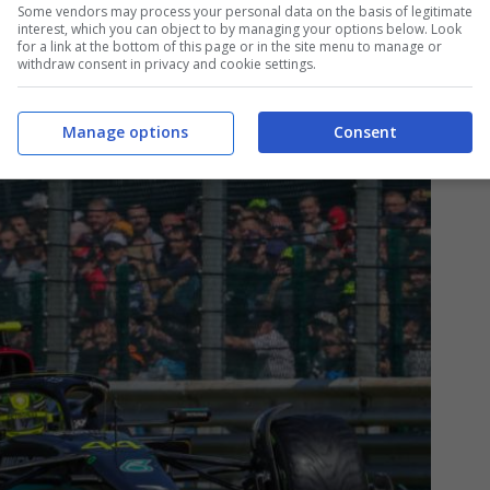
Some vendors may process your personal data on the basis of legitimate
interest, which you can object to by managing your options below. Look
for a link at the bottom of this page or in the site menu to manage or
withdraw consent in privacy and cookie settings.
Manage options
Consent