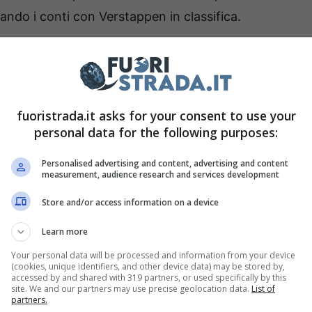
ando i conti con Verstappen in classifica.
 tra le polemiche di Abu Dhabi,
in una delle gare
ula 1
. Come avrete sicuramente sentito, di
tra realtà che arriva dagli Stati Uniti d’America,
fuoristrada.it asks for your consent to use your
ronti a fare il loro esordio.
personal data for the following purposes:
n vuole Andretti
Personalised advertising and content, advertising and content
measurement, audience research and services development
Store and/or access information on a device
iù in griglia a partire dal 2025,
ovvero
dillac
. Lo storico squadrone americano, che ha
Learn more
 e strisce, ha ottenuto il via libera dalla FIA, ed
Your personal data will be processed and information from your device
(cookies, unique identifiers, and other device data) may be stored by,
 e Liberty Media per l’approvazione definitiva
accessed by and shared with 319 partners, or used specifically by this
site. We and our partners may use precise geolocation data.
List of
scogli da superare per poter dire di avercela
partners.