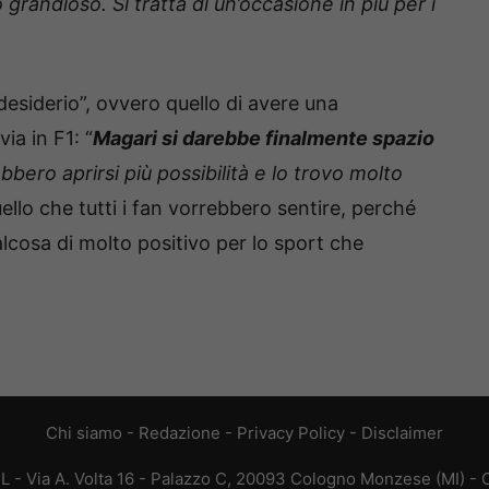
randioso. Si tratta di un’occasione in più per i
esiderio”, ovvero quello di avere una
ia in F1: “
Magari si darebbe finalmente spazio
ebbero aprirsi più possibilità e lo trovo molto
quello che tutti i fan vorrebbero sentire, perché
lcosa di molto positivo per lo sport che
Chi siamo
-
Redazione
-
Privacy Policy
-
Disclaimer
L - Via A. Volta 16 - Palazzo C, 20093 Cologno Monzese (MI) - C