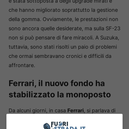
è stata sottoposta a degli upgrade mirati e
che hanno migliorato soprattutto la gestione
della gomma. Ovviamente, le prestazioni non
sono ancora quelle desiderate, ma sulla SF-23
non si può pensare di fare miracoli. A Suzuka,
tuttavia, sono stati risolti un paio di problemi
che ormai sembravano cronici e difficili da
affrontare.
Ferrari, il nuovo fondo ha
stabilizzato la monoposto
Da alcuni giorni, in casa
Ferrari
, si parlava di
un
nuovo fondo che è stato portato in quel di
Suzuka
, e che ha dato una bella mano