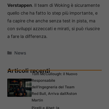
Verstappen
. Il team di Woking è sicuramente
quello che ha fatto lo step più importante, e
fa capire che anche senza test in pista, ma
con sviluppi azzeccati e mirati, si può riuscire
a fare la differenza.
Categorie
News
Articoli recenti
Tom McCullough: il Nuovo
Responsabile
dell’Ingegneria del Team
Red Bull, Arriva dall’Aston
Martin
Pirelli e Abet: la