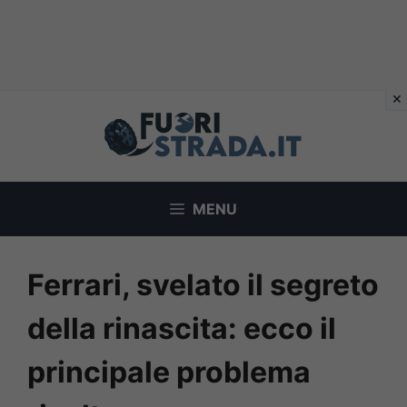
Vai
al
contenuto
MENU
Ferrari, svelato il segreto
della rinascita: ecco il
principale problema