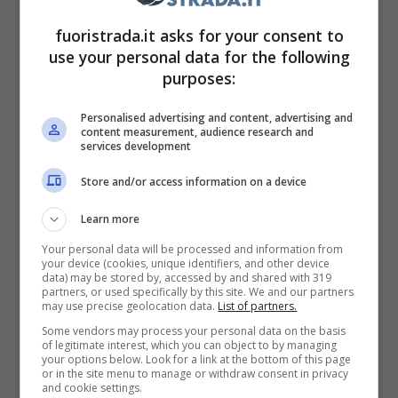
all’equilibrio generale della SF-23. Come
fuoristrada.it asks for your consent to
use your personal data for the following
riportato da “
Motorsport.com
“, la nuova
purposes:
introduzione ha contribuito a migliorare due
fattori importanti, su cui poter basare anche
Personalised advertising and content, advertising and
content measurement, audience research and
lo sviluppo futuro.
services development
Store and/or access information on a device
Learn more
Your personal data will be processed and information from
your device (cookies, unique identifiers, and other device
data) may be stored by, accessed by and shared with 319
partners, or used specifically by this site. We and our partners
may use precise geolocation data.
List of partners.
Some vendors may process your personal data on the basis
of legitimate interest, which you can object to by managing
your options below. Look for a link at the bottom of this page
or in the site menu to manage or withdraw consent in privacy
and cookie settings.