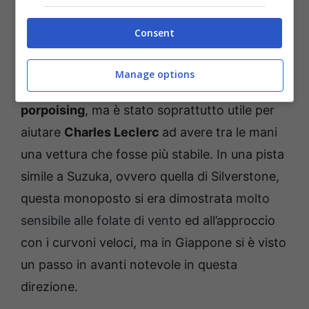
Carlos Sainz in azione a Suzuka (ANSA) – Fuoristrada.it
Consent
In particolare,
il fondo ha permesso di girare
Manage options
con altezze da terra più basse e di limitare il
porpoising
, ma è stato soprattutto utile per
aiutare
Charles Leclerc
ad avere tra le mani
una vettura che fosse più stabile. In una pista
simile a Suzuka, ovvero quella di Silverstone,
questa monoposto si era dimostrata
molto
sensibile alle folate di vento
ed all’approccio
con i curvoni veloci, ma in Giappone si è visto
un passo in avanti notevole in questa
direzione.