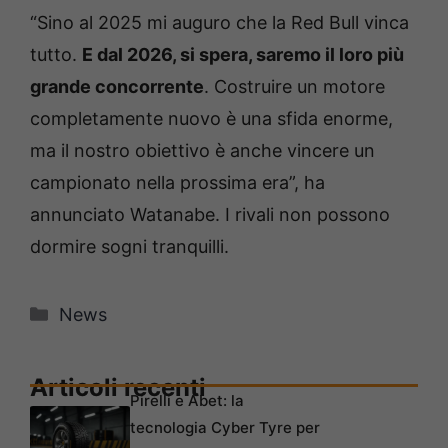
“Sino al 2025 mi auguro che la Red Bull vinca
tutto.
E dal 2026, si spera, saremo il loro più
grande concorrente
. Costruire un motore
completamente nuovo è una sfida enorme,
ma il nostro obiettivo è anche vincere un
campionato nella prossima era”, ha
annunciato Watanabe. I rivali non possono
dormire sogni tranquilli.
Categorie
News
Articoli recenti
Pirelli e Abet: la
tecnologia Cyber Tyre per