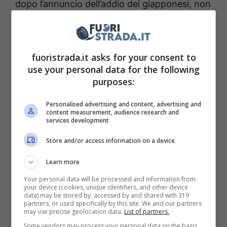
dopo l’annuncio dell’addio dei giapponesi, non
limita un certo lavoro di miglioramento dei
motori. Attraverso
soluzioni mirate
all’affidabilità
, consentite dalle disposizioni in
fuoristrada.it asks for your consent to
use your personal data for the following
materia di PU, è possibile ottenere risultati in
purposes:
efficienza e potenza.
Personalised advertising and content, advertising and
content measurement, audience research and
services development
Store and/or access information on a device
Learn more
Your personal data will be processed and information from
your device (cookies, unique identifiers, and other device
data) may be stored by, accessed by and shared with 319
partners, or used specifically by this site. We and our partners
may use precise geolocation data.
List of partners.
Some vendors may process your personal data on the basis