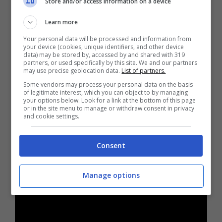
Store and/or access information on a device
345 km/h. Pensate che per coprire
Learn more
l’accelerazione tra 0 e 100 km/h ci vogliono
Your personal data will be processed and information from
appena 2,8 secondi, ed anche
l’impianto di
your device (cookies, unique identifiers, and other device
data) may be stored by, accessed by and shared with 319
scarico è stato del tutto rivisitato
dalla
partners, or used specifically by this site. We and our partners
may use precise geolocation data.
List of partners.
Novitec, cosa che aiuta l’erogazione e che
Some vendors may process your personal data on the basis
contribuisce ad aumentare il sound del
of legitimate interest, which you can object to by managing
your options below. Look for a link at the bottom of this page
motore.
or in the site menu to manage or withdraw consent in privacy
and cookie settings.
Consent
Manage options