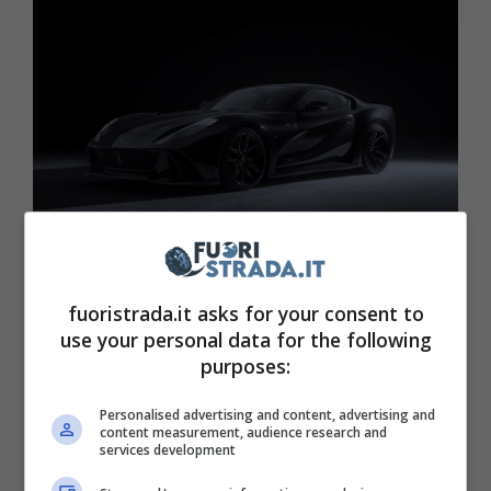
Ferrari 812 Superfast in mostra (YouTube) – Fuoristrada.it
fuoristrada.it asks for your consent to
Prima di tutto,
è stata aggiornata
use your personal data for the following
purposes:
l’elettronica del V12 da 6,5 litri, con la
potenza che è salita ad 840 cavalli
, pari a
Personalised advertising and content, advertising and
content measurement, audience research and
circa 618 kW. La coppia è salita a 751 Nm di
services development
coppia, con la velocità massima che arriva a