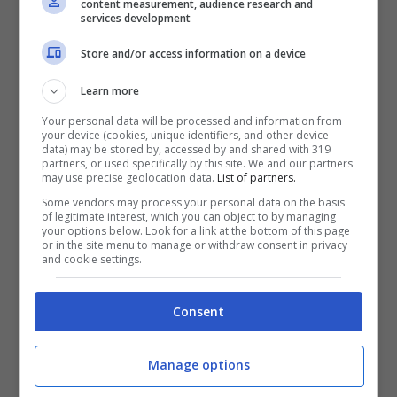
content measurement, audience research and
pieno centro di
Milano
.
services development
Store and/or access information on a device
Learn more
Your personal data will be processed and information from
your device (cookies, unique identifiers, and other device
data) may be stored by, accessed by and shared with 319
partners, or used specifically by this site. We and our partners
may use precise geolocation data.
List of partners.
Some vendors may process your personal data on the basis
of legitimate interest, which you can object to by managing
your options below. Look for a link at the bottom of this page
or in the site menu to manage or withdraw consent in privacy
and cookie settings.
Duplice strategia di Byd in Europa (ansafoto.it) fuoristrada.it
Consent
Lo store in Piazza Duomo consente la visione
Manage options
dal vivo di tutta la gamma completa di Byd,