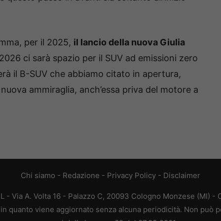
amma, per il 2025,
il lancio della nuova Giulia
 2026 ci sarà spazio per il SUV ad emissioni zero
erà il B-SUV che abbiamo citato in apertura,
a nuova ammiraglia, anch’essa priva del motore a
Chi siamo
-
Redazione
-
Privacy Policy
-
Disclaimer
L - Via A. Volta 16 - Palazzo C, 20093 Cologno Monzese (MI) - C
a, in quanto viene aggiornato senza alcuna periodicità. Non può p