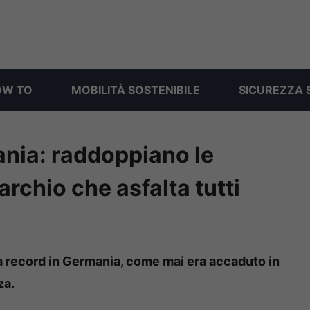
OW TO
MOBILITÀ SOSTENIBILE
SICUREZZA 
mania: raddoppiano le
archio che asfalta tutti
da record in Germania, come mai era accaduto in
za.