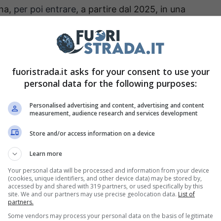
ina,
per poi entrare
, a partire dal 2025, in una
i zero.
L’Alfa Romeo ha le idee molto chiare sul
olare in Europa
. L’ultimo dato è da non credere.
rmania sono da record
fuoristrada.it asks for your consent to use your
personal data for the following purposes:
n grande forma in questo periodo, ed i dati che
Personalised advertising and content, advertising and content
measurement, audience research and services development
che darci un’ulteriore conferma in tal senso.
ederale dei Trasporti Automobilistici,
tra
Store and/or access information on a device
ricolate il 105,4% in più di Alfa rispetto allo
Learn more
Your personal data will be processed and information from your device
(cookies, unique identifiers, and other device data) may be stored by,
accessed by and shared with 319 partners, or used specifically by this
site. We and our partners may use precise geolocation data.
List of
partners.
Some vendors may process your personal data on the basis of legitimate