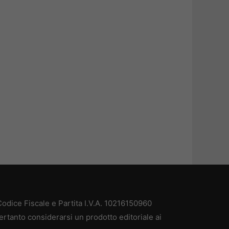
odice Fiscale e Partita I.V.A. 10216150960
ertanto considerarsi un prodotto editoriale ai