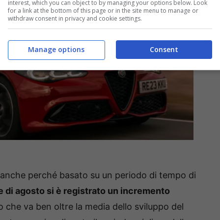
interest, which you can object to by managing your options below. Look
for a link at the bottom of this page or in the site menu to manage or
withdraw consent in privacy and cookie settings.
Manage options
Consent
 anche perché basato su un periodo di tempo di
 di agosto si è registrato un incremento
o che va ben oltre la media dello sviluppo del