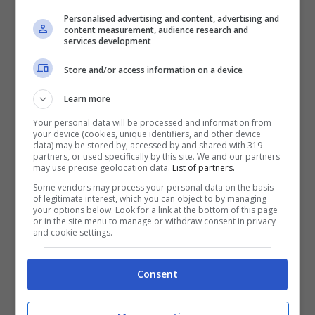
Personalised advertising and content, advertising and
content measurement, audience research and
services development
Store and/or access information on a device
Corvette Z06 che destino crudele (ANSA) – Fuoristrada.it
Learn more
Negli Usa è normale osservare supercar
Your personal data will be processed and information from
sull’Interstate, ovvero le autostrade più
your device (cookies, unique identifiers, and other device
data) may be stored by, accessed by and shared with 319
lunghe e che collegano un gran numero di
partners, or used specifically by this site. We and our partners
may use precise geolocation data.
List of partners.
stati, ma stavolta qualcosa è andato storto.
Il
Some vendors may process your personal data on the basis
botto è stato ripreso da una telecamera
of legitimate interest, which you can object to by managing
your options below. Look for a link at the bottom of this page
interna di una vettura che seguiva
, che ci ha
or in the site menu to manage or withdraw consent in privacy
and cookie settings.
fatto capire alla perfezione come sono
andate le cose. La “Vette” è uscita
a tutta
Consent
velocità da una corsia di immissione
,
ovviamente senza preoccuparsi