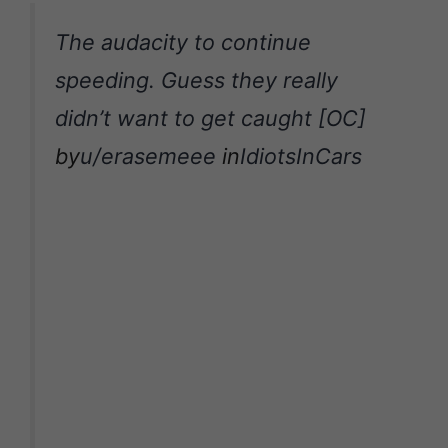
The audacity to continue
speeding. Guess they really
didn’t want to get caught [OC]
by
u/erasemeee
in
IdiotsInCars