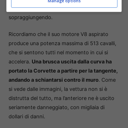
Manage options
minimamente degli altri veicoli che stavano
sopraggiungendo.
Ricordiamo che il suo motore V8 aspirato
produce una potenza massima di 513 cavalli,
che si sentono tutti nel momento in cui si
accelera.
Una brusca uscita dalla curva ha
portato la Corvette a partire per la tangente,
andando a schiantarsi contro il muro
. Come
si vede dalle immagini, la vettura non si è
distrutta del tutto, ma l’anteriore ne è uscito
seriamente danneggiato, con migliaia di
dollari di danni.