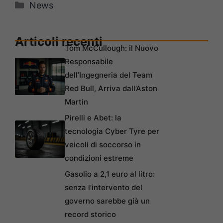
Categorie
News
Articoli recenti
Tom McCullough: il Nuovo
Responsabile
dell’Ingegneria del Team
Red Bull, Arriva dall’Aston
Martin
Pirelli e Abet: la
tecnologia Cyber Tyre per
veicoli di soccorso in
condizioni estreme
Gasolio a 2,1 euro al litro:
senza l’intervento del
governo sarebbe già un
record storico