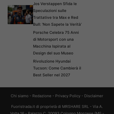
Jos Verstappen Sfida le
Speculazioni sulle
Trattative tra Max e Red
Bull: ‘Non Sapete la Verità’
Porsche Celebra 75 Anni
di Motorsport con una
Macchina Ispirata al
Design del suo Museo
Rivoluzione Hyundai
Tucson: Come Cambierà il
Best Seller nel 2027
Chi siamo
-
Redazione
-
Privacy Policy
-
Disclaimer
Fuoristrada.it di proprietà di MRSHARE SRL - Via A.
Volta 16 - Palazzo C, 20093 Cologno Monzese (MI) -