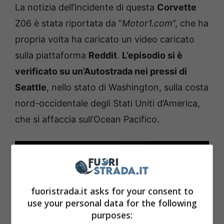
La notizia dell’incidente di questa
Corvette
Z06 è stata riportata da “
Motor1.com
“, che ha
propria volta ha caricato un video caricato
sulla piattaforma
Reddit
.
L’episodio si è
verificato su un’Autostrada nei pressi di
Seattle
, nello stato di Washington, sulla costa
nord-occidentale degli Stati Uniti d’America,
che si affaccia sull’Ocean Pacifico.
fuoristrada.it asks for your consent to
use your personal data for the following
purposes: