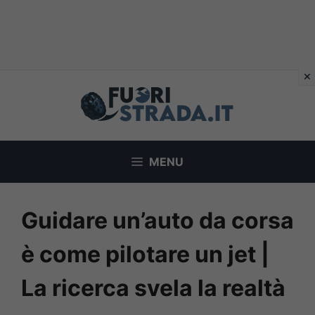
Vai
al
contenuto
MENU
Guidare un’auto da corsa
è come pilotare un jet |
La ricerca svela la realtà