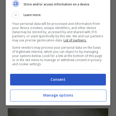
Store and/or access information on a device
I dati riportati da GrixMe indicano i valori della
Learn more
forza g a
2,0 G in accelerazione, 5,0 G in
Your personal data will be processed and information from
your device (cookies, unique identifiers, and other device
frenata e 6,0 G in curva
. Per farsi un’idea, in
data) may be stored by, accessed by and shared with 319
partners, or used specifically by this site. We and our partners
curva un pilota di Formula 1 subisce una
may use precise geolocation data.
List of partners.
pressione pari a sei volte il proprio peso
Some vendors may process your personal data on the basis
of legitimate interest, which you can object to by managing
corporeo. Si tratta di valori molto elevati, che
your options below. Look for a link at the bottom of this page
or in the site menu to manage or withdraw consent in privacy
avvicinano decisamente le prestazioni e le
and cookie settings.
condizioni di guida di un pilota di auto da
Consent
corsa a quelle di un pilota di un caccia
militare. In più, questi valori possono
Manage options
aumentare notevolmente in caso d’incidente.