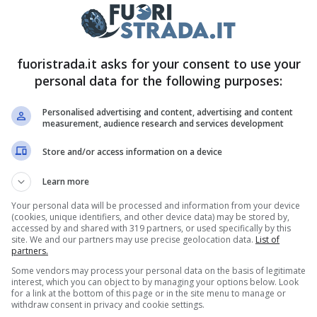
re come sarà la nuova superutilitaria, che nel
di notizia a sorpresa. E con lei, beh, ci sentiamo
asti a bocca aperta.
fuoristrada.it asks for your consent to use your
personal data for the following purposes:
: di cosa si tratta
Personalised advertising and content, advertising and content
measurement, audience research and services development
esentata intorno alla metà del prossimo anno.
Store and/or access information on a device
le potrebbe essere
l’11 luglio 2024
, 125°
Learn more
i – si fa per dire – all’esordio di questo modello,
Your personal data will be processed and information from your device
he possano far luce sulla nube di informazioni
(cookies, unique identifiers, and other device data) may be stored by,
accessed by and shared with 319 partners, or used specifically by this
terioso a riguardo. Ad esempio:
non sappiamo in
site. We and our partners may use precise geolocation data.
List of
partners.
dotta
. Il CEO di Stellantis Carlos Tavares ha
Some vendors may process your personal data on the basis of legitimate
realizzata in diverse fabbriche.
interest, which you can object to by managing your options below. Look
for a link at the bottom of this page or in the site menu to manage or
withdraw consent in privacy and cookie settings.