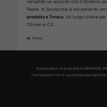
cercando un accordo con il Governo per 
Paese. In Slovacchia si sta parlando an
prodotta a Trnava
. Un luogo chiave per 
Citroen e-C3.
Categorie
News
Fuoristrada.it di proprietà di MRSHARE SR
Fuoristrada.it non è una testata giornalistic