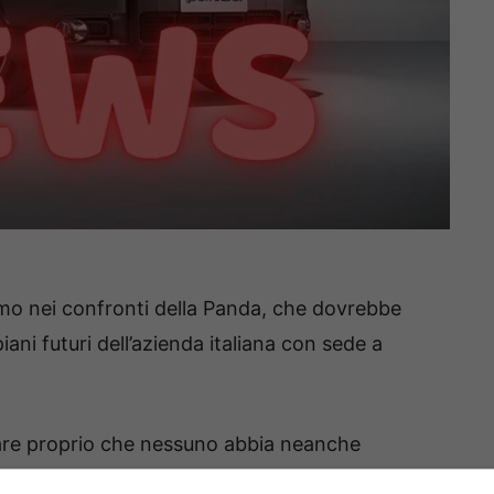
imo nei confronti della Panda, che dovrebbe
ani futuri dell’azienda italiana con sede a
pare proprio che nessuno abbia neanche
ltri eventuali progetti in sostituzione della