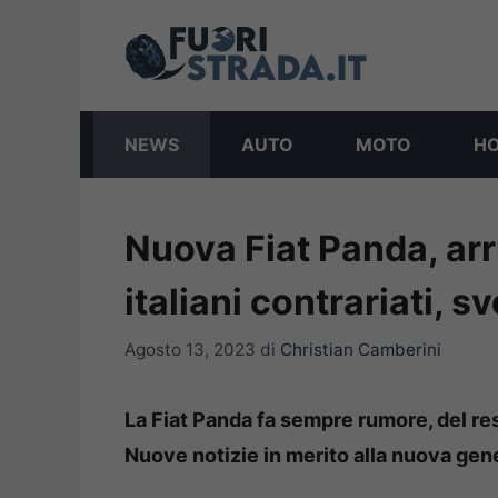
Vai
al
contenuto
NEWS
AUTO
MOTO
H
Nuova Fiat Panda, arri
italiani contrariati, s
Agosto 13, 2023
di
Christian Camberini
La Fiat Panda fa sempre rumore, del re
Nuove notizie in merito alla nuova gen