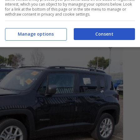
a ai clienti è giusto offrire il miglior servizio
interest, which you can object to by managing your options below. Look
for a link at the bottom of this page or in the site menu to manage or
withdraw consent in privacy and cookie settings.
Manage options
Consent