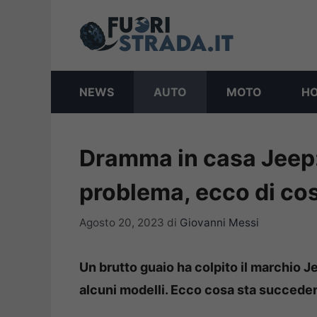
Vai
al
contenuto
NEWS
AUTO
MOTO
H
Dramma in casa Jeep:
problema, ecco di cosa
Agosto 20, 2023
di
Giovanni Messi
Un brutto guaio ha colpito il marchio J
alcuni modelli. Ecco cosa sta succede