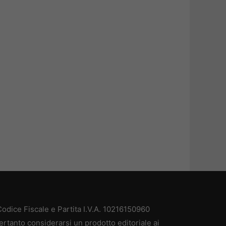
odice Fiscale e Partita I.V.A. 10216150960
ertanto considerarsi un prodotto editoriale ai