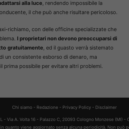
dattarsi alla luce
, rendendo impossibile la
onducente, il che può anche risultare pericoloso.
i-richiamo, con delle officine specializzate che
oblema.
I proprietari non devono preoccuparsi di
tto
gratuitamente
, ed il guasto verrà sistemato
ta di un consistente esborso di denaro, ma
il prima possibile per evitare altri problemi.
Chi siamo
-
Redazione
-
Privacy Policy
-
Disclaimer
L - Via A. Volta 16 - Palazzo C, 20093 Cologno Monzese (MI) - C
a, in quanto viene aggiornato senza alcuna periodicità. Non può p