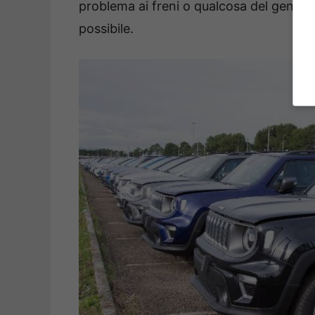
problema ai freni o qualcosa del genere, m
possibile.