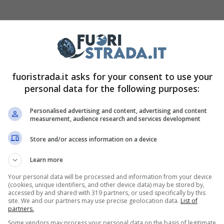
rre liberamente auto con motore termico, ma in
a piuttosto grave, anche se non direttamente
 modello è stato infatti colpito da un problema
lle e strisce sarà costretto ad un maxi-richiamo.
fuoristrada.it asks for your consent to use your
personal data for the following purposes:
 tratta.
Personalised advertising and content, advertising and content
uto a queste vetture
measurement, audience research and services development
Store and/or access information on a device
ente nel mondo delle quattro ruote, dal momento
Learn more
te dal punto di vista tecnologico, e spesso
Your personal data will be processed and information from your device
ci sarà ora un duro lavoro da fare, per risolvere
(cookies, unique identifiers, and other device data) may be stored by,
accessed by and shared with 319 partners, or used specifically by this
Per fortuna, non si tratta di un intervento troppo
site. We and our partners may use precise geolocation data.
List of
partners.
rda la sicurezza come potrebbe essere per un
Some vendors may process your personal data on the basis of legitimate