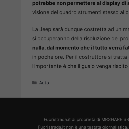
potrebbe non permettere al display di a
visione del quadro strumenti stesso al c
La Jeep sarà dunque costretta ad un max
si occuperanno della risoluzione del pr
nulla, dal momento che il tutto verrà fa
in poche ore. Per il costruttore si trat
l’importante è che il guaio venga risolto 
Categorie
Auto
Fuoristrada.it di proprietà di MRSHARE SR
Fuoristrada.it non è una testata giornalistic