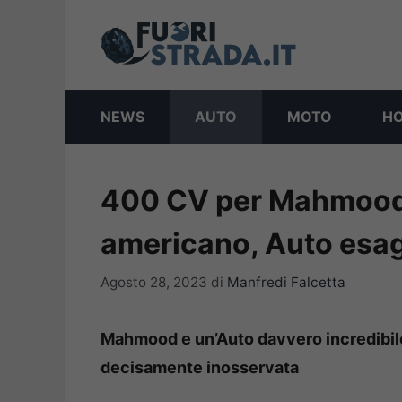
Vai
al
contenuto
NEWS
AUTO
MOTO
H
400 CV per Mahmood: 
americano, Auto esa
Agosto 28, 2023
di
Manfredi Falcetta
Mahmood e un’Auto davvero incredibile
decisamente inosservata