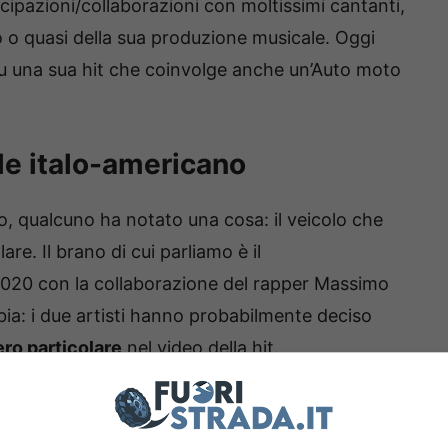
azioni/collaborazioni con moltissimi cantanti,
o o quasi della sua produzione musicale. Oggi
u una sua hit che coinvolge anche un’Auto moto
le italo-americano
o, qualcuno ha notato una cosa: il veicolo che
re. Il brano di cui parliamo è il
2020 con la collaborazione del rapper Massimo
bia: i due artisti hanno probabilmente deciso
ro particolare
nel video della hit.