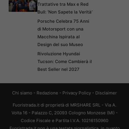
Trattative tra Max e Red
Bull: ‘Non Sapete la Verità’
Porsche Celebra 75 Anni
di Motorsport con una
Macchina Ispirata al
Design del suo Museo
Rivoluzione Hyundai
Tucson: Come Cambierà il
Best Seller nel 2027
Chi siamo
-
Redazione
-
Privacy Policy
-
Disclaimer
Fuoristrada.it di proprietà di MRSHARE SRL - Via A.
Volta 16 - Palazzo C, 20093 Cologno Monzese (MI) -
Codice Fiscale e Partita I.V.A. 10216150960
Fuoristrada.it non è una testata giornalistica, in quanto