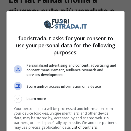
giugno: auto più venduta a
giugno 2023
fuoristrada.it asks for your consent to
In qualche modo il mercato
use your personal data for the following
dell’automobilismo sta rialzando la testa
purposes:
rispetto agli ultimi anni davvero molto
Personalised advertising and content, advertising and
complicati. Nel mese di giugno 2023 c’è stato
content measurement, audience research and
services development
un sensibile aumento delle vendite con un
netto
9,2%
in più rispetto allo stesso periodo
Store and/or access information on a device
del 2022.
Learn more
Your personal data will be processed and information from
your device (cookies, unique identifiers, and other device
data) may be stored by, accessed by and shared with 319
partners, or used specifically by this site. We and our partners
may use precise geolocation data.
List of partners.