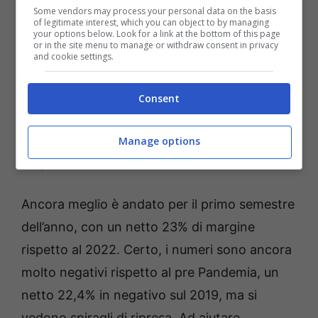
Some vendors may process your personal data on the basis
of legitimate interest, which you can object to by managing
your options below. Look for a link at the bottom of this page
or in the site menu to manage or withdraw consent in privacy
and cookie settings.
Consent
Manage options
Fiat Panda, domina nelle vendite a giugno (Fonte: Ansa
Foto)
Ancora meglio è andato per il primo semestre
dell’anno, con un netto 23% di margine
rispetto al 2022. Certo, i numeri sono ancora
molto negativi rispetto al pre Pandemia, un
netto 22,4% in negativo sul 2019, ma si
vedono spiragli di ripresa. Ad aiutare