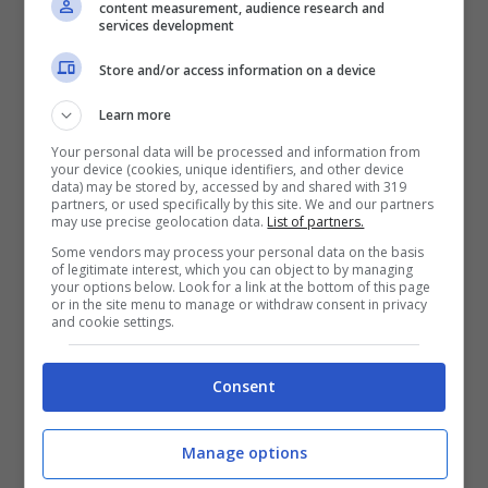
content measurement, audience research and
services development
Casper avrà dimensioni morbide e
tondeggianti oltre che molto compatte, con
Store and/or access information on a device
una lunghezza di 3,6 metri. A caratterizzare il
Learn more
look sportivo da mini Suv
contribuiscono le
Your personal data will be processed and information from
protezioni in plastica che costeggiano i
your device (cookies, unique identifiers, and other device
data) may be stored by, accessed by and shared with 319
passaruota, le barre sul tetto e un assetto
partners, or used specifically by this site. We and our partners
may use precise geolocation data.
List of partners.
leggermente rialzato.
Some vendors may process your personal data on the basis
of legitimate interest, which you can object to by managing
your options below. Look for a link at the bottom of this page
or in the site menu to manage or withdraw consent in privacy
and cookie settings.
Consent
Manage options