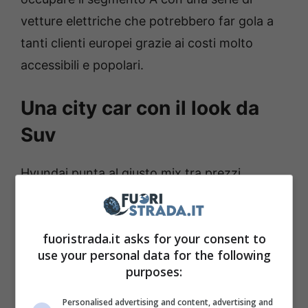
vetture elettriche che potrebbero far gola a
tanti clienti europei grazie ai costi molto
accessibili e popolari.
Una city car con il look da
Suv
Hyundai punta al giusto mix tra prezzi
contenuti e innovazione tecnologica. Un
connubio inscindibile per fare concorrenza ad
fuoristrada.it asks for your consent to
altri veicoli in prossimità di uscita, come quelli
use your personal data for the following
del marchio Volkswagen, che sta realizzando
purposes:
una serie di mini EV a prezzi bassi che
Personalised advertising and content, advertising and
esordiranno nel 2025. La nuova Hyundai