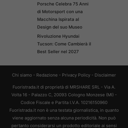
Porsche Celebra 75 Anni
di Motorsport con una
Macchina Ispirata al
Design del suo Museo
Rivoluzione Hyundai
Tucson: Come Cambierà il
Best Seller nel 2027
Chi siamo
-
Redazione
-
Privacy Policy
-
Disclaimer
Fuoristrada.it di proprietà di MRSHARE SRL - Via A.
Volta 16 - Palazzo C, 20093 Cologno Monzese (MI) -
Codice Fiscale e Partita I.V.A. 10216150960
Fuoristrada.it non è una testata giornalistica, in quanto
viene aggiornato senza alcuna periodicità. Non può
pertanto considerarsi un prodotto editoriale ai sensi