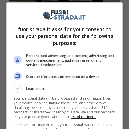
Aereo a Fiumicino (ANSA) – Fuoristrada.it
fuoristrada.it asks for your consent to
use your personal data for the following
In tutto il mondo, infatti,
sono fermi
purposes:
centinaia di aerei all’interno dei loro hangar
,
con gli operatori costretti a fare gli
Personalised advertising and content, advertising and
content measurement, audience research and
straordinari per cercare di individuare le
services development
cause dei guasti. Tutto ciò ha portato le
Store and/or access information on a device
compagnie a cancellare molti voli, e si parla
Learn more
già di circa 3 mila cancellazioni durante
Your personal data will be processed and information from
l’estate, un dato che può avere un fortissimo
your device (cookies, unique identifiers, and other device
data) may be stored by, accessed by and shared with 319
impatto sia sui passeggeri che sui grandi
partners, or used specifically by this site. We and our partners
may use precise geolocation data.
List of partners.
gruppi.
Some vendors may process your personal data on the basis