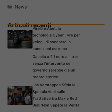
Categorie
News
Articoli recenti
Pirelli e Abet: la
tecnologia Cyber Tyre per
veicoli di soccorso in
condizioni estreme
Gasolio a 2,1 euro al litro:
senza l’intervento del
governo sarebbe già un
record storico
Jos Verstappen Sfida le
Speculazioni sulle
Trattative tra Max e Red
Bull: ‘Non Sapete la Verità’