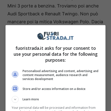
Mini 3 porte a benzina. Troviamo poi anche
Audi Sportback e Renault Twingo. Non può
mancare poi la mitica Volkswagen Polo. Dacia
Sandero, almeno per quanto riguarda
l’Ossservatorio brumbrum, si posiziona al
terzo posto.
fuoristrada.it asks for your consent to
use your personal data for the following
purposes:
Anche i SUV si ritagliano una bella fetta di
consensi in tal senso, con Dacia Duster a fare
Personalised advertising and content, advertising and
content measurement, audience research and
da padrona nel suo segmento di
services development
appartenenza. Volkswagen Golf, Audi A3
Store and/or access information on a device
Sportback e Mercedes Classe A si fanno
Learn more
notare alla grande fra le berline.
Your personal data will be processed and information from