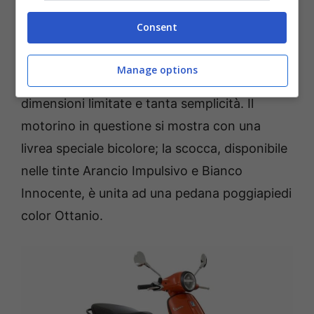
momento di svelare anche la
nuova Vespa
Consent
Primavera Color Vibe
. Si tratta di una serie
speciale che rappresenta un omaggio
Manage options
all’universo Vespa, trasmettendo leggerezza,
dimensioni limitate e tanta semplicità. Il
motorino in questione si mostra con una
livrea speciale bicolore; la scocca, disponibile
nelle tinte Arancio Impulsivo e Bianco
Innocente, è unita ad una pedana poggiapiedi
color Ottanio.