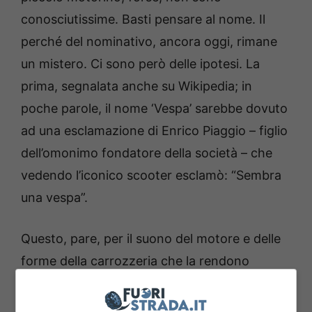
conosciutissime. Basti pensare al nome. Il
perché del nominativo, ancora oggi, rimane
un mistero. Ci sono però delle ipotesi. La
prima, segnalata anche su Wikipedia; in
poche parole, il nome ‘Vespa’ sarebbe dovuto
ad una esclamazione di Enrico Piaggio – figlio
dell’omonimo fondatore della società – che
vedendo l’iconico scooter esclamò: “Sembra
una vespa”.
Questo, pare, per il suono del motore e delle
forme della carrozzeria che la rendono
somigliante all’insetto sforna-miele. C’è anche
un’altra teoria, sempre legata alle forme, che