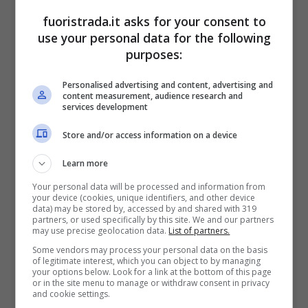
riguarda il nome. Pare che sia stata chiamata
fuoristrada.it asks for your consent to
use your personal data for the following
così fin dal principio perché di dimensioni e
purposes:
peso assai limitato. Che sia la verità o meno,
una cosa è sicura: la Vespa rimane uno di quei
Personalised advertising and content, advertising and
content measurement, audience research and
modelli che hanno reso eterna agli occhi del
services development
mondo la Piaggio.
Store and/or access information on a device
Vespa Primavera Color
Learn more
Your personal data will be processed and information from
Vibe: un modello unico
your device (cookies, unique identifiers, and other device
data) may be stored by, accessed by and shared with 319
partners, or used specifically by this site. We and our partners
may use precise geolocation data.
List of partners.
Adesso arriviamo al
nuovo veicolo di casa
Some vendors may process your personal data on the basis
Vespa Piaggio
. Si amplia infatti la gamma
of legitimate interest, which you can object to by managing
your options below. Look for a link at the bottom of this page
Vespa. Dopo la presentazione ad EICMA
or in the site menu to manage or withdraw consent in privacy
and cookie settings.
2022 delle nuove GTS e GTV, è arrivato il