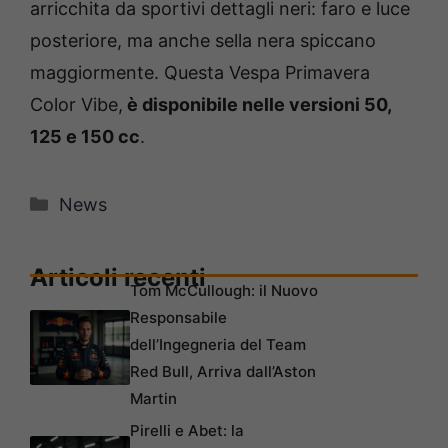
arricchita da sportivi dettagli neri: faro e luce
posteriore, ma anche sella nera spiccano
maggiormente. Questa Vespa Primavera
Color Vibe,
è disponibile nelle versioni 50,
125 e 150 cc
.
Categorie
News
Articoli recenti
Tom McCullough: il Nuovo
Responsabile
dell’Ingegneria del Team
Red Bull, Arriva dall’Aston
Martin
Pirelli e Abet: la