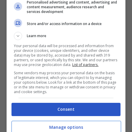
Personalised advertising and content, advertising and
content measurement, audience research and
services development
Store and/or access information on a device
Learn more
I successi di Max Verstappen (Ansa) fuoristrada.it
Your personal data will be processed and information from
your device (cookies, unique identifiers, and other device
data) may be stored by, accessed by and shared with 319
partners, or used specifically by this site. We and our partners
Il sedile del messicano è ambitissimo da tanti
may use precise geolocation data.
List of partners.
top driver e giovani. I test in Bahrain
Some vendors may process your personal data on the basis
of legitimate interest, which you can object to by managing
inizieranno fra meno di una settimana e Max
your options below. Look for a link at the bottom of this page
or in the site menu to manage or withdraw consent in privacy
Verstappen e Sergio Perez sono in attesa di
and cookie settings.
scoprire se Christian Horner sarà alla guida
del team. Con o senza il team principal
Consent
inglese, la Red Bull Racing continuerà a
puntare ai massimi traguardi
. Lo scossone
Manage options