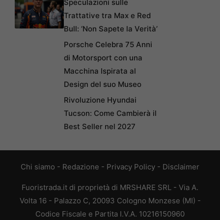
Speculazioni sulle
Trattative tra Max e Red
Bull: ‘Non Sapete la Verità’
Porsche Celebra 75 Anni
di Motorsport con una
Macchina Ispirata al
Design del suo Museo
Rivoluzione Hyundai
Tucson: Come Cambierà il
Best Seller nel 2027
Chi siamo
-
Redazione
-
Privacy Policy
-
Disclaimer
Fuoristrada.it di proprietà di MRSHARE SRL - Via A.
Volta 16 - Palazzo C, 20093 Cologno Monzese (MI) -
Codice Fiscale e Partita I.V.A. 10216150960