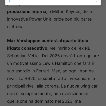
principale arriverà nel 2026 con la
produzione interna
, a Milton Keynes, delle
innovative Power Unit ibride con più parte
elettrica.
Max Verstappen punterà al quarto titolo
iridato consecutivo.
Nel mirino c’è l’ex RB
Sebastian Vettel. Dal 2025 dovrà fronteggiare
un motivatissimo Lewis Hamilton che farà il
suo esordio in Ferrari. Max, ad oggi, non ha
rivali. La RB20 ha subito fatto invecchiare le
principali rivali alla corona. La nuova wing car
non è, semplicemente, una evoluzione di
quella che ha dominato nel 2023, ma