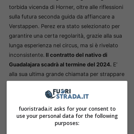
torbida vicenda di Horner, oltre alle riflessioni
sulla futura seconda guida da affiancare a
Verstappen. Perez era stato selezionato per
garantire una certa regolarità, grazie alla sua
lunga esperienza nel circus, ma si è rivelato
inconsistente.
Il contratto del nativo di
Guadalajara scadrà al termine del 2024.
E’
alla sua ultima grande chiamata per strappare
un rinnovo di contratto.
fuoristrada.it asks for your consent to
use your personal data for the following
purposes: