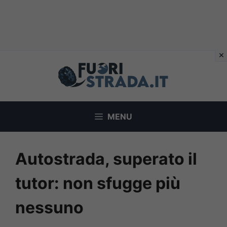
Vai
al
contenuto
MENU
Autostrada, superato il
tutor: non sfugge più
nessuno