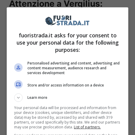
Attenzione a Vergilius:
nuovo autovelox in
autostrada
fuoristrada.it asks for your consent to
use your personal data for the following
Le innovazioni portano sempre a delle
purposes:
migliori in sistemi già utilizzati in passato e
ora diverse autostrade hanno deciso di
Personalised advertising and content, advertising and
content measurement, audience research and
sfruttare il sistema denominato
Vergilius.
Si
services development
tratta di un metodo superiore rispetto al
Store and/or access information on a device
classico Tutor, tanto è vero che in questo
Learn more
caso non ci si limita solo a calcolare la media
Your personal data will be processed and information from
tra un punto e l’altro, ma si multa anche
your device (cookies, unique identifiers, and other device
data) may be stored by, accessed by and shared with 319
l’eccesso di velocità istantaneo.
partners, or used specifically by this site. We and our partners
may use precise geolocation data.
List of partners.