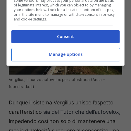
Some vendors may process your personal data on the basis
of legitimate interest, which you can object to by managing
your options below. Look for a link at the bottom of this page
or in the site menu to manage or withdraw consent in privacy
and cookie settings.
Consent
Manage options
Vergilius, il nuovo autovelox per autostrada (Ansa –
fuoristrada.it)
Dunque il sistema Vergilius unisce l’aspetto
caratteristico
sia del Tutor che dell’autovelox,
impedendo così non solo di mantenere una
media di velocità superiore al consentito, ma