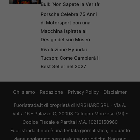
Bull: ‘Non Sapete la Verità’
Porsche Celebra 75 Anni
di Motorsport con una
Macchina Ispirata al
Design del suo Museo
Rivoluzione Hyundai
Tucson: Come Cambierà il
Best Seller nel 2027
Chi siamo
-
Redazione
-
Privacy Policy
-
Disclaimer
Fuoristrada.it di proprietà di MRSHARE SRL - Via A.
Volta 16 - Palazzo C, 20093 Cologno Monzese (MI) -
Codice Fiscale e Partita I.V.A. 10216150960
Fuoristrada.it non è una testata giornalistica, in quanto
viene aggiornato senza alcuna periodicità. Non può